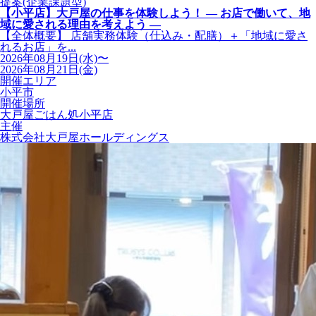
提案(企業課題型)
【小平店】大戸屋の仕事を体験しよう！ ― お店で働いて、地
域に愛される理由を考えよう ―
【全体概要】 店舗実務体験（仕込み・配膳）＋「地域に愛さ
れるお店」を...
2026年08月19日(水)〜
2026年08月21日(金)
開催エリア
小平市
開催場所
大戸屋ごはん処小平店
主催
株式会社大戸屋ホールディングス