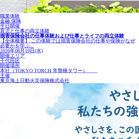
職業体験
金融,保険
平日開催
育児と仕事の両立体験
損害保険会社の仕事体験および仕事とライフの両立体験
【全体概要】 この体験では損害保険会社の仕事や保険がなぜ
必要かを学ぶ...
2026年08月19日(水)
開催エリア
千代田区
開催場所
本社（TOKYO TORCH 常盤橋タワー）
主催
東京海上日動火災保険株式会社