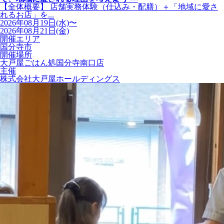
【全体概要】 店舗実務体験（仕込み・配膳）＋「地域に愛さ
れるお店」を...
2026年08月19日(水)〜
2026年08月21日(金)
開催エリア
国分寺市
開催場所
大戸屋ごはん処国分寺南口店
主催
株式会社大戸屋ホールディングス