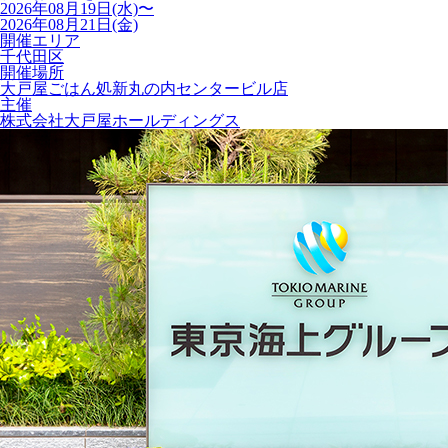
2026年08月19日(水)〜
2026年08月21日(金)
開催エリア
千代田区
開催場所
大戸屋ごはん処新丸の内センタービル店
主催
株式会社大戸屋ホールディングス