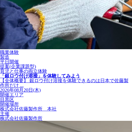
職業体験
製造
平日開催
提案(企業課題型)
育児と仕事の両立体験
「銀ロウ付け溶接」を体験してみよう
【全体概要】 銀ロウ付け溶接を体験できるのは日本で佐藤製
作所だけ ...
2026年08月20日(木)
開催エリア
目黒区
開催場所
株式会社佐藤製作所 本社
主催
株式会社佐藤製作所