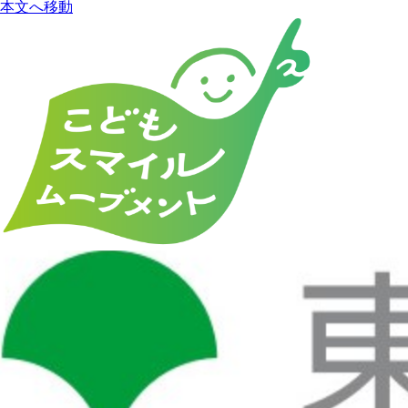
本文へ移動