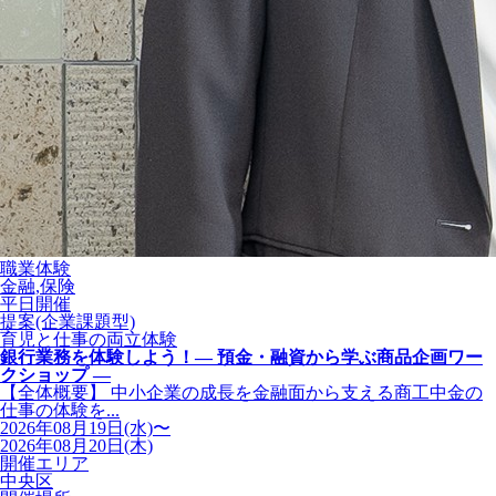
職業体験
金融,保険
平日開催
提案(企業課題型)
育児と仕事の両立体験
銀行業務を体験しよう！― 預金・融資から学ぶ商品企画ワー
クショップ ―
【全体概要】 中小企業の成長を金融面から支える商工中金の
仕事の体験を...
2026年08月19日(水)〜
2026年08月20日(木)
開催エリア
中央区