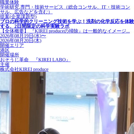
職業体験
学術研究,専門・技術サービス（総合コンサル、IT・技術コン
サル、広告などを含む）
提案(企業課題型)
プロの科学的クリーニング技術を学ぶ！洗剤の化学反応を体験
する、2日間限定の科学実験ラボ
【全体概要】 『KIREI produceの掃除』は一般的なイメージ...
2026年08月19日(水)〜
2026年08月20日(木)
開催エリア
港区
開催場所
おそうじ革命 『KIREI LABO』
主催
株式会社KIREI produce