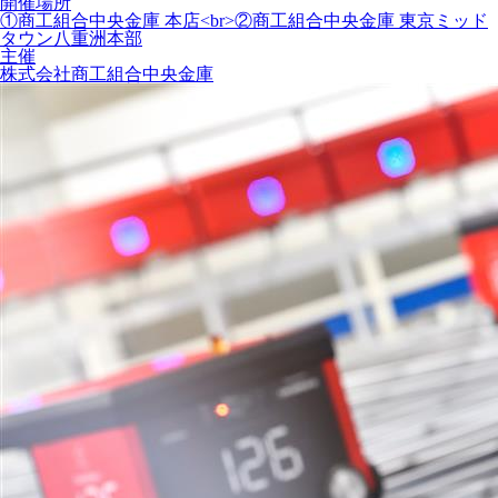
開催場所
①商工組合中央金庫 本店<br>②商工組合中央金庫 東京ミッド
タウン八重洲本部
主催
株式会社商工組合中央金庫