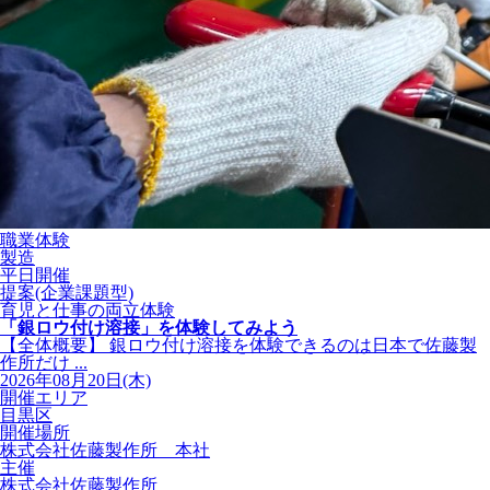
職業体験
製造
平日開催
提案(企業課題型)
育児と仕事の両立体験
「銀ロウ付け溶接」を体験してみよう
【全体概要】 銀ロウ付け溶接を体験できるのは日本で佐藤製
作所だけ ...
2026年08月20日(木)
開催エリア
目黒区
開催場所
株式会社佐藤製作所 本社
主催
株式会社佐藤製作所