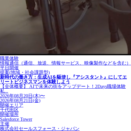
職業体験
情報通信（通信、放送、情報サービス、映像製作などを含む）
平日開催
提案(地域・社会課題型)
新時代の働き方：生成AIを駆使し『アシスタント』にしてエ
リートビジネスマンを体験しよう
【全体概要】 AIで未来の街をアップデート！2Days職場体験
私...
2026年08月20日(木)〜
2026年08月21日(金)
開催エリア
千代田区
開催場所
Salesforce Tower
主催
株式会社セールスフォース・ジャパン