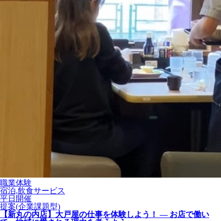
職業体験
宿泊,飲食サービス
平日開催
提案(企業課題型)
【新丸の内店】大戸屋の仕事を体験しよう！ ― お店で働い