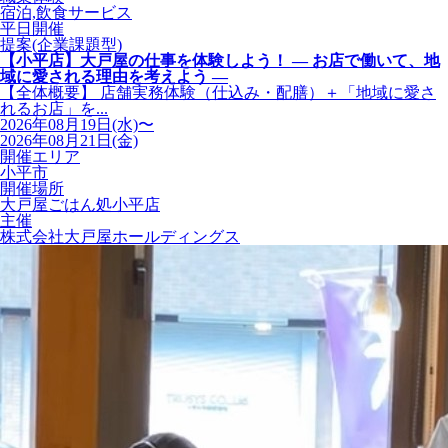
宿泊,飲食サービス
平日開催
提案(企業課題型)
【小平店】大戸屋の仕事を体験しよう！ ― お店で働いて、地
域に愛される理由を考えよう ―
【全体概要】 店舗実務体験（仕込み・配膳）＋「地域に愛さ
れるお店」を...
2026年08月19日(水)〜
2026年08月21日(金)
開催エリア
小平市
開催場所
大戸屋ごはん処小平店
主催
株式会社大戸屋ホールディングス