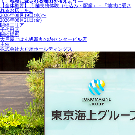
て、地域に愛される理由を考えよう ―
【全体概要】 店舗実務体験（仕込み・配膳）＋「地域に愛さ
れるお店」を...
2026年08月19日(水)〜
2026年08月21日(金)
開催エリア
千代田区
開催場所
大戸屋ごはん処新丸の内センタービル店
主催
株式会社大戸屋ホールディングス