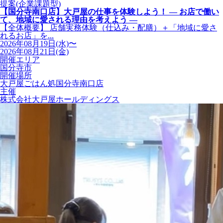
提案(企業課題型)
【国分寺南口店】大戸屋の仕事を体験しよう！ ― お店で働い
て、地域に愛される理由を考えよう ―
【全体概要】 店舗実務体験（仕込み・配膳）＋「地域に愛さ
れるお店」を...
2026年08月19日(水)〜
2026年08月21日(金)
開催エリア
国分寺市
開催場所
大戸屋ごはん処国分寺南口店
主催
株式会社大戸屋ホールディングス