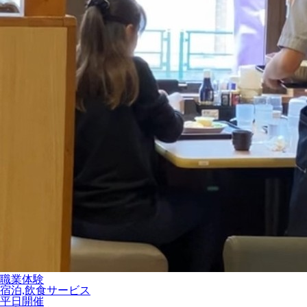
職業体験
宿泊,飲食サービス
平日開催