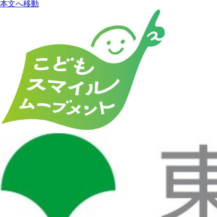
本文へ移動