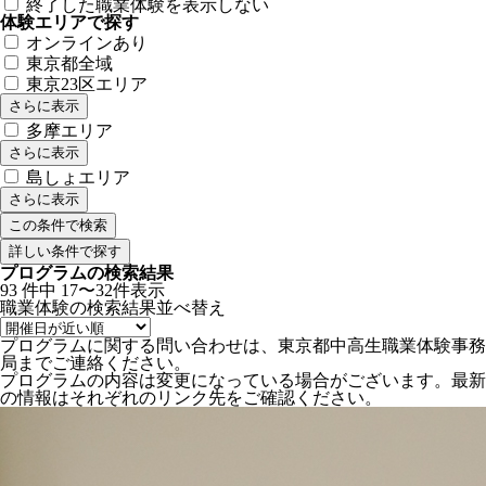
終了した職業体験を表示しない
体験エリアで探す
オンラインあり
東京都全域
東京23区エリア
さらに表示
多摩エリア
さらに表示
島しょエリア
さらに表示
詳しい条件で探す
プログラムの検索結果
93
件中
17〜32件表示
職業体験の検索結果
並べ替え
プログラムに関する問い合わせは、東京都中高生職業体験事務
局までご連絡ください。
プログラムの内容は変更になっている場合がございます。最新
の情報はそれぞれのリンク先をご確認ください。