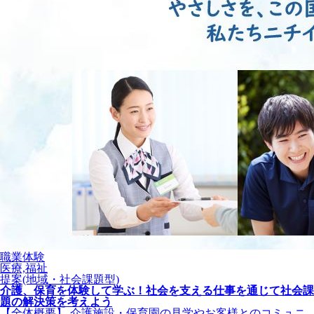
職業体験
医療,福祉
提案(地域・社会課題型)
介護、保育を体験して学ぶ！社会を支える仕事を通じて社会課
題の解決策を考えよう
【全体概要】 介護施設・保育園の見学やお客様とのコミュニ