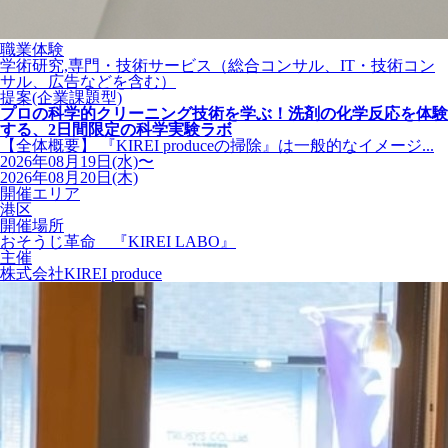
職業体験
学術研究,専門・技術サービス（総合コンサル、IT・技術コン
サル、広告などを含む）
提案(企業課題型)
プロの科学的クリーニング技術を学ぶ！洗剤の化学反応を体験
する、2日間限定の科学実験ラボ
【全体概要】 『KIREI produceの掃除』は一般的なイメージ...
2026年08月19日(水)〜
2026年08月20日(木)
開催エリア
港区
開催場所
おそうじ革命 『KIREI LABO』
主催
株式会社KIREI produce