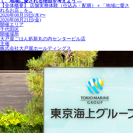
て、地域に愛される理由を考えよう ―
【全体概要】 店舗実務体験（仕込み・配膳）＋「地域に愛さ
れるお店」を...
2026年08月19日(水)〜
2026年08月21日(金)
開催エリア
千代田区
開催場所
大戸屋ごはん処新丸の内センタービル店
主催
株式会社大戸屋ホールディングス