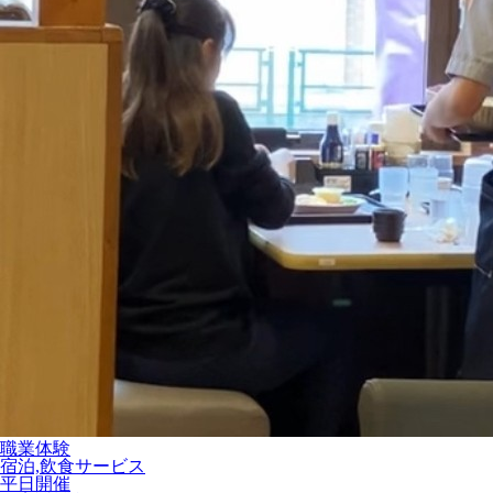
職業体験
宿泊,飲食サービス
平日開催