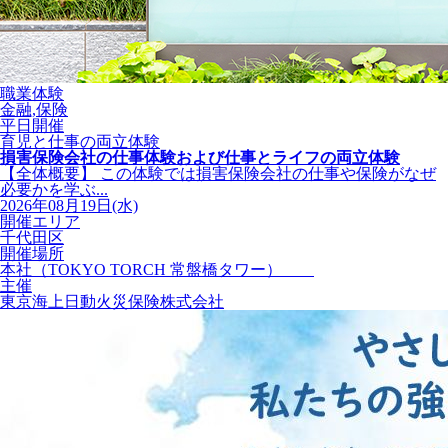
職業体験
金融,保険
平日開催
育児と仕事の両立体験
損害保険会社の仕事体験および仕事とライフの両立体験
【全体概要】 この体験では損害保険会社の仕事や保険がなぜ
必要かを学ぶ...
2026年08月19日(水)
開催エリア
千代田区
開催場所
本社（TOKYO TORCH 常盤橋タワー）
主催
東京海上日動火災保険株式会社