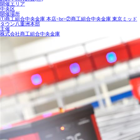
開催エリア
中央区
開催場所
①商工組合中央金庫 本店<br>②商工組合中央金庫 東京ミッド
タウン八重洲本部
主催
株式会社商工組合中央金庫