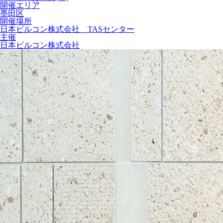
開催エリア
墨田区
開催場所
日本ビルコン株式会社 TASセンター
主催
日本ビルコン株式会社