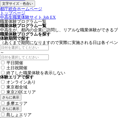
文字サイズ・色合い
都庁総合ホームページ
トップページ
中高生職業体験サイト Job EX
職業体験プログラム一覧
職業体験プログラム一覧
中高生が、都内の企業に訪問し、リアルな職業体験ができるプ
職業体験プログラムを探す
体験期間で探す
（あくまで期間になりますので実際に実施される日は各イベン
～
平日開催
土日祝開催
終了した職業体験を表示しない
体験エリアで探す
オンラインあり
東京都全域
東京23区エリア
さらに表示
多摩エリア
さらに表示
島しょエリア