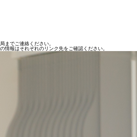
局までご連絡ください。
の情報はそれぞれのリンク先をご確認ください。