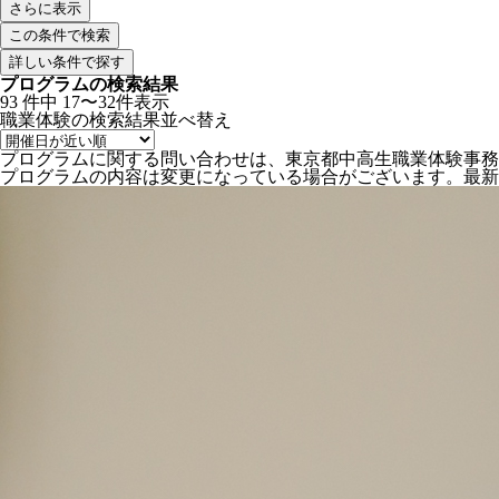
さらに表示
詳しい条件で探す
プログラムの検索結果
93
件中
17〜32件表示
職業体験の検索結果
並べ替え
プログラムに関する問い合わせは、東京都中高生職業体験事務
プログラムの内容は変更になっている場合がございます。最新