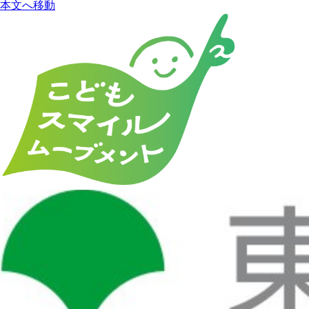
本文へ移動