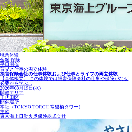
職業体験
金融,保険
平日開催
育児と仕事の両立体験
損害保険会社の仕事体験および仕事とライフの両立体験
【全体概要】 この体験では損害保険会社の仕事や保険がなぜ
必要かを学ぶ...
2026年08月19日(水)
開催エリア
千代田区
開催場所
本社（TOKYO TORCH 常盤橋タワー）
主催
東京海上日動火災保険株式会社