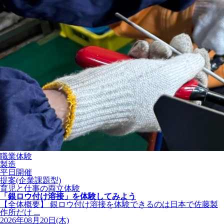
職業体験
製造
平日開催
提案(企業課題型)
育児と仕事の両立体験
「銀ロウ付け溶接」を体験してみよう
【全体概要】 銀ロウ付け溶接を体験できるのは日本で佐藤製
作所だけ ...
2026年08月20日(木)