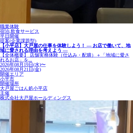
職業体験
宿泊,飲食サービス
平日開催
提案(企業課題型)
【小平店】大戸屋の仕事を体験しよう！ ― お店で働いて、地
域に愛される理由を考えよう ―
【全体概要】 店舗実務体験（仕込み・配膳）＋「地域に愛さ
れるお店」を...
2026年08月19日(水)〜
2026年08月21日(金)
開催エリア
小平市
開催場所
大戸屋ごはん処小平店
主催
株式会社大戸屋ホールディングス