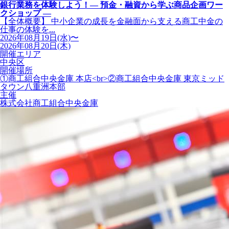
銀行業務を体験しよう！― 預金・融資から学ぶ商品企画ワー
クショップ ―
【全体概要】 中小企業の成長を金融面から支える商工中金の
仕事の体験を...
2026年08月19日(水)〜
2026年08月20日(木)
開催エリア
中央区
開催場所
①商工組合中央金庫 本店<br>②商工組合中央金庫 東京ミッド
タウン八重洲本部
主催
株式会社商工組合中央金庫