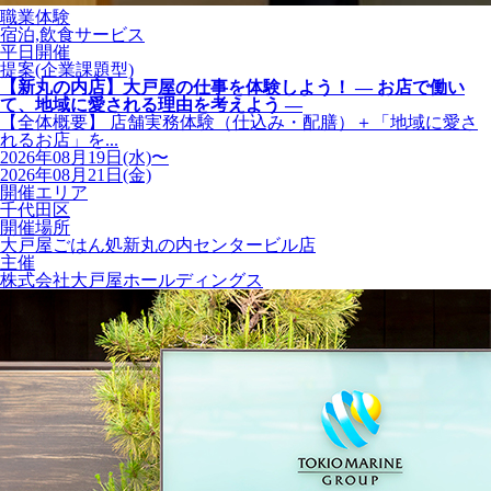
職業体験
宿泊,飲食サービス
平日開催
提案(企業課題型)
【新丸の内店】大戸屋の仕事を体験しよう！ ― お店で働い
て、地域に愛される理由を考えよう ―
【全体概要】 店舗実務体験（仕込み・配膳）＋「地域に愛さ
れるお店」を...
2026年08月19日(水)〜
2026年08月21日(金)
開催エリア
千代田区
開催場所
大戸屋ごはん処新丸の内センタービル店
主催
株式会社大戸屋ホールディングス