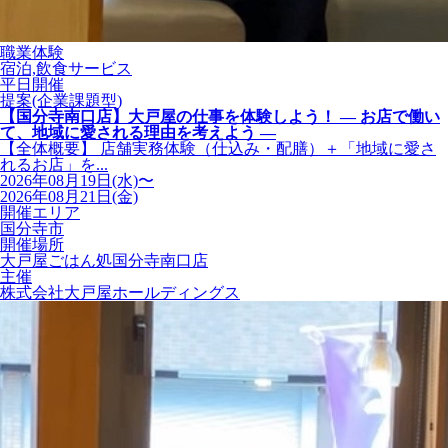
職業体験
宿泊,飲食サービス
平日開催
提案(企業課題型)
【国分寺南口店】大戸屋の仕事を体験しよう！ ― お店で働い
て、地域に愛される理由を考えよう ―
【全体概要】 店舗実務体験（仕込み・配膳）＋「地域に愛さ
れるお店」を...
2026年08月19日(水)〜
2026年08月21日(金)
開催エリア
国分寺市
開催場所
大戸屋ごはん処国分寺南口店
主催
株式会社大戸屋ホールディングス