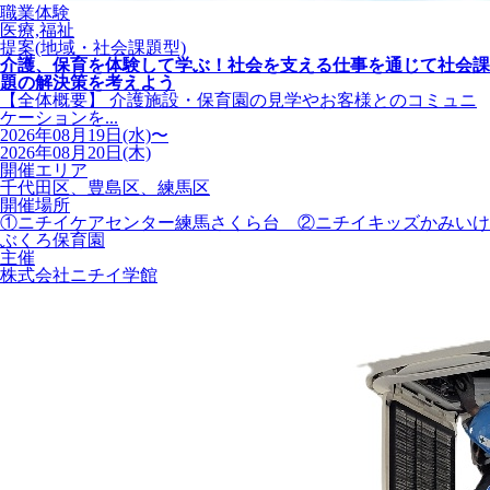
職業体験
医療,福祉
提案(地域・社会課題型)
介護、保育を体験して学ぶ！社会を支える仕事を通じて社会課
題の解決策を考えよう
【全体概要】 介護施設・保育園の見学やお客様とのコミュニ
ケーションを...
2026年08月19日(水)〜
2026年08月20日(木)
開催エリア
千代田区、豊島区、練馬区
開催場所
①ニチイケアセンター練馬さくら台 ②ニチイキッズかみいけ
ぶくろ保育園
主催
株式会社ニチイ学館