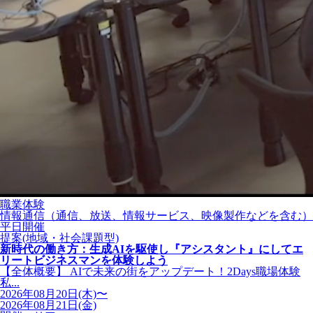
職業体験
情報通信（通信、放送、情報サービス、映像製作などを含む）
平日開催
提案(地域・社会課題型)
新時代の働き方：生成AIを駆使し『アシスタント』にしてエ
リートビジネスマンを体験しよう
【全体概要】 AIで未来の街をアップデート！2Days職場体験
私...
2026年08月20日(木)〜
2026年08月21日(金)