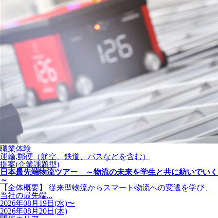
職業体験
運輸,郵便（航空、鉄道、バスなどを含む）
提案(企業課題型)
日本最先端物流ツアー ～物流の未来を学生と共に紡いでいく
～
【全体概要】 従来型物流からスマート物流への変遷を学び、
当社の最先端...
2026年08月19日(水)〜
2026年08月20日(木)