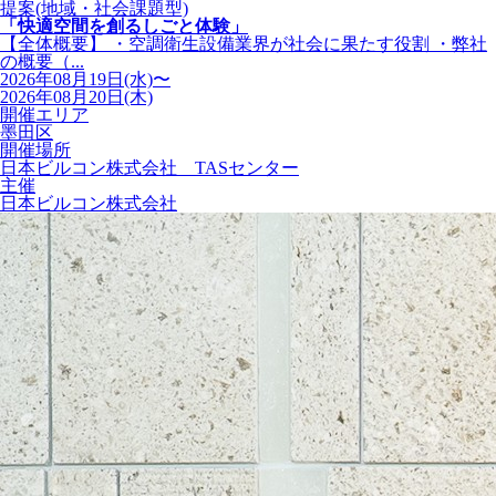
提案(地域・社会課題型)
「快適空間を創るしごと体験」
【全体概要】 ・空調衛生設備業界が社会に果たす役割 ・弊社
の概要（...
2026年08月19日(水)〜
2026年08月20日(木)
開催エリア
墨田区
開催場所
日本ビルコン株式会社 TASセンター
主催
日本ビルコン株式会社