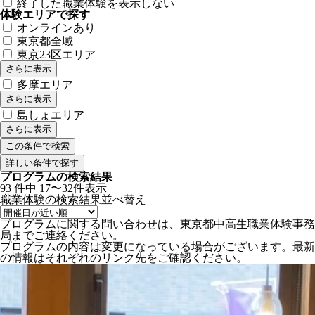
終了した職業体験を表示しない
体験エリアで探す
オンラインあり
東京都全域
東京23区エリア
さらに表示
多摩エリア
さらに表示
島しょエリア
さらに表示
詳しい条件で探す
プログラムの検索結果
93
件中
17〜32件表示
職業体験の検索結果
並べ替え
プログラムに関する問い合わせは、東京都中高生職業体験事務
局までご連絡ください。
プログラムの内容は変更になっている場合がございます。最新
の情報はそれぞれのリンク先をご確認ください。