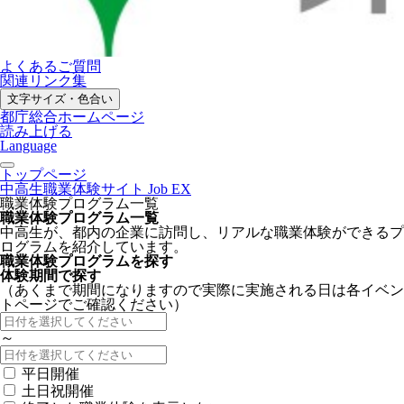
よくあるご質問
関連リンク集
文字サイズ・色合い
都庁総合ホームページ
読み上げる
Language
トップページ
中高生職業体験サイト Job EX
職業体験プログラム一覧
職業体験プログラム一覧
中高生が、都内の企業に訪問し、リアルな職業体験ができるプ
ログラムを紹介しています。
職業体験プログラムを探す
体験期間で探す
（あくまで期間になりますので実際に実施される日は各イベン
トページでご確認ください）
～
平日開催
土日祝開催