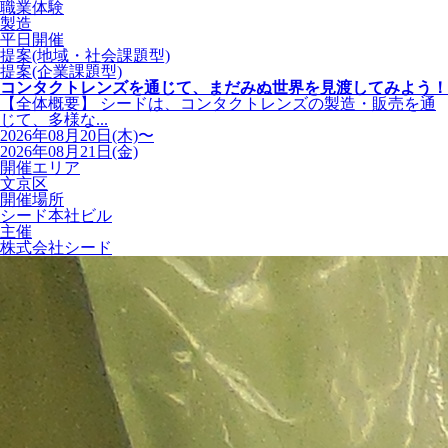
職業体験
製造
平日開催
提案(地域・社会課題型)
提案(企業課題型)
コンタクトレンズを通じて、まだみぬ世界を見渡してみよう！
【全体概要】 シードは、コンタクトレンズの製造・販売を通
じて、多様な...
2026年08月20日(木)〜
2026年08月21日(金)
開催エリア
文京区
開催場所
シード本社ビル
主催
株式会社シード