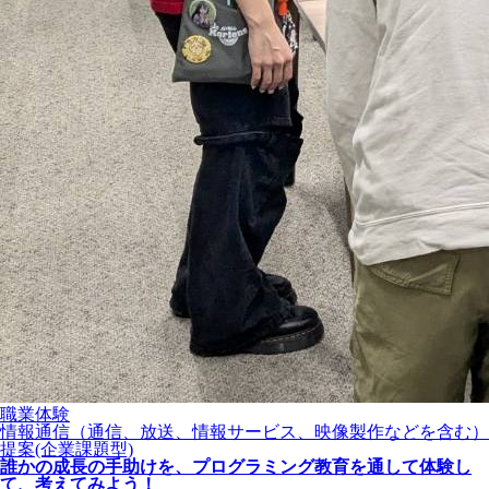
職業体験
情報通信（通信、放送、情報サービス、映像製作などを含む）
提案(企業課題型)
誰かの成長の手助けを、プログラミング教育を通して体験し
て、考えてみよう！