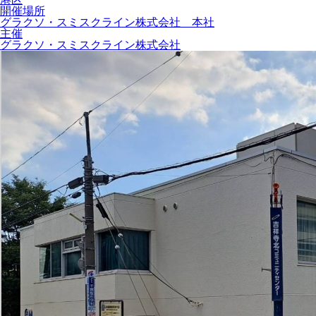
開催場所
グラクソ・スミスクライン株式会社 本社
主催
グラクソ・スミスクライン株式会社