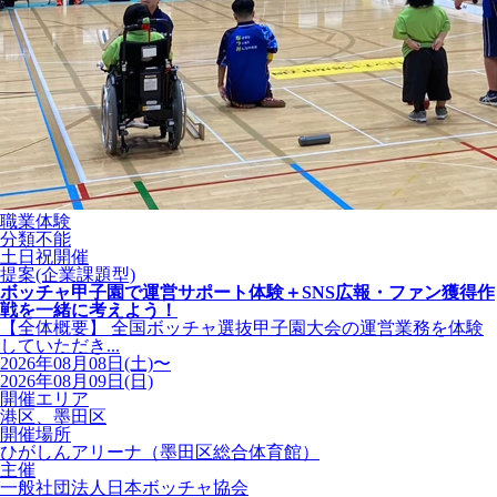
職業体験
分類不能
土日祝開催
提案(企業課題型)
ボッチャ甲子園で運営サポート体験＋SNS広報・ファン獲得作
戦を一緒に考えよう！
【全体概要】 全国ボッチャ選抜甲子園大会の運営業務を体験
していただき...
2026年08月08日(土)〜
2026年08月09日(日)
開催エリア
港区、墨田区
開催場所
ひがしんアリーナ（墨田区総合体育館）
主催
一般社団法人日本ボッチャ協会