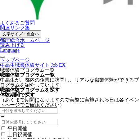
よくあるご質問
関連リンク集
文字サイズ・色合い
都庁総合ホームページ
読み上げる
Language
トップページ
中高生職業体験サイト Job EX
職業体験プログラム一覧
職業体験プログラム一覧
中高生が、都内の企業に訪問し、リアルな職業体験ができるプ
ログラムを紹介しています。
職業体験プログラムを探す
体験期間で探す
（あくまで期間になりますので実際に実施される日は各イベン
トページでご確認ください）
～
平日開催
土日祝開催