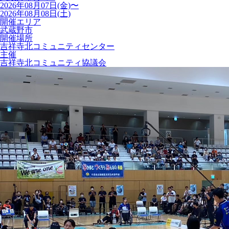
2026年08月07日(金)〜
2026年08月08日(土)
開催エリア
武蔵野市
開催場所
吉祥寺北コミュニティセンター
主催
吉祥寺北コミュニティ協議会