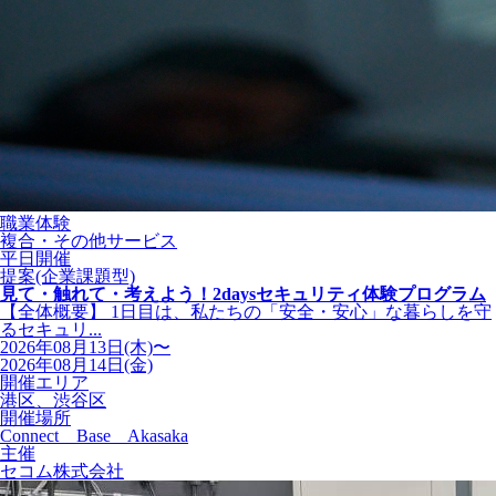
職業体験
複合・その他サービス
平日開催
提案(企業課題型)
見て・触れて・考えよう！2daysセキュリティ体験プログラム
【全体概要】 1日目は、私たちの「安全・安心」な暮らしを守
るセキュリ...
2026年08月13日(木)〜
2026年08月14日(金)
開催エリア
港区、渋谷区
開催場所
Connect Base Akasaka
主催
セコム株式会社