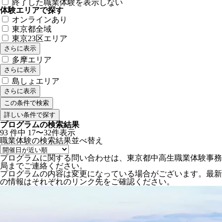
終了した職業体験を表示しない
体験エリアで探す
オンラインあり
東京都全域
東京23区エリア
さらに表示
多摩エリア
さらに表示
島しょエリア
さらに表示
詳しい条件で探す
プログラムの検索結果
93
件中
17〜32件表示
職業体験の検索結果
並べ替え
プログラムに関する問い合わせは、東京都中高生職業体験事務
局までご連絡ください。
プログラムの内容は変更になっている場合がございます。最新
の情報はそれぞれのリンク先をご確認ください。