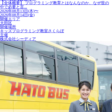
【全体概要】 プログラミング教育とはなんなのか、なぜ世の
中で必要と言...
2026年08月13日(木)〜
2026年08月14日(金)
開催エリア
大田区
開催場所
キッズプログラミング教室さくらぼ
主催
株式会社シーディア