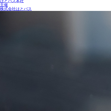
はとバス本社
主催
株式会社はとバス