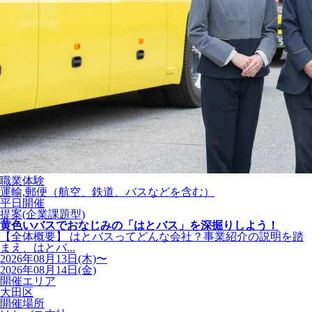
職業体験
運輸,郵便（航空、鉄道、バスなどを含む）
平日開催
提案(企業課題型)
黄色いバスでおなじみの「はとバス」を深掘りしよう！
【全体概要】 はとバスってどんな会社？事業紹介の説明を踏
まえ、はとバ...
2026年08月13日(木)〜
2026年08月14日(金)
開催エリア
大田区
開催場所