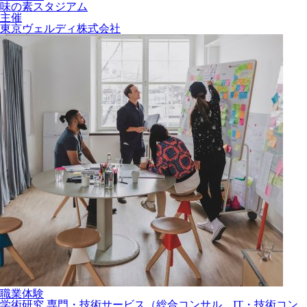
味の素スタジアム
主催
東京ヴェルディ株式会社
職業体験
学術研究,専門・技術サービス（総合コンサル、IT・技術コン