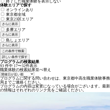
終了した職業体験を表示しない
体験エリアで探す
オンラインあり
東京都全域
東京23区エリア
さらに表示
多摩エリア
さらに表示
島しょエリア
さらに表示
詳しい条件で探す
プログラムの検索結果
93
件中
17〜32件表示
職業体験の検索結果
並べ替え
プログラムに関する問い合わせは、東京都中高生職業体験事務
局までご連絡ください。
プログラムの内容は変更になっている場合がございます。最新
の情報はそれぞれのリンク先をご確認ください。