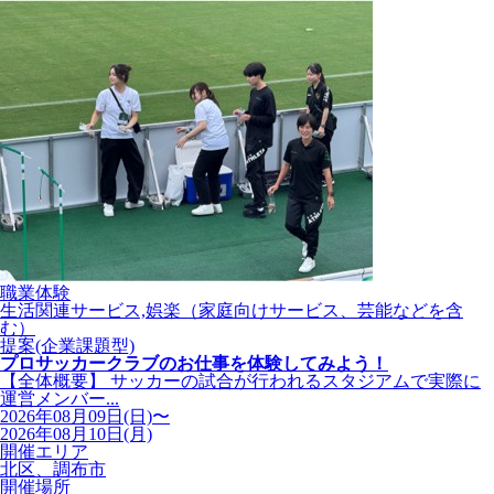
職業体験
生活関連サービス,娯楽（家庭向けサービス、芸能などを含
む）
提案(企業課題型)
プロサッカークラブのお仕事を体験してみよう！
【全体概要】 サッカーの試合が行われるスタジアムで実際に
運営メンバー...
2026年08月09日(日)〜
2026年08月10日(月)
開催エリア
北区、調布市
開催場所