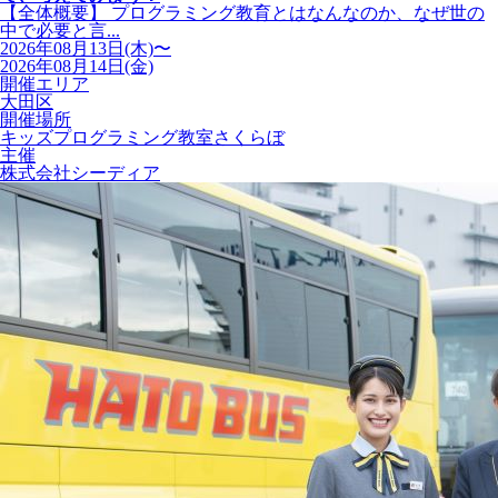
【全体概要】 プログラミング教育とはなんなのか、なぜ世の
中で必要と言...
2026年08月13日(木)〜
2026年08月14日(金)
開催エリア
大田区
開催場所
キッズプログラミング教室さくらぼ
主催
株式会社シーディア