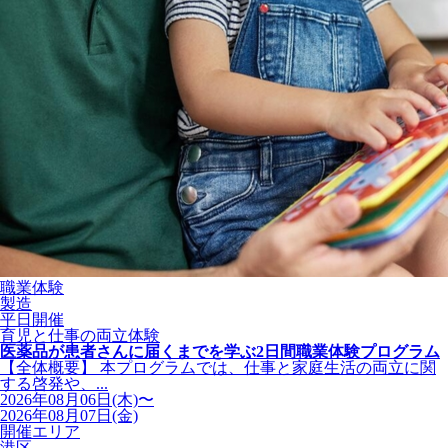
職業体験
製造
平日開催
育児と仕事の両立体験
医薬品が患者さんに届くまでを学ぶ2日間職業体験プログラム
【全体概要】 本プログラムでは、仕事と家庭生活の両立に関
する啓発や、...
2026年08月06日(木)〜
2026年08月07日(金)
開催エリア
港区