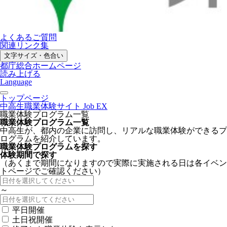
よくあるご質問
関連リンク集
文字サイズ・色合い
都庁総合ホームページ
読み上げる
Language
トップページ
中高生職業体験サイト Job EX
職業体験プログラム一覧
職業体験プログラム一覧
中高生が、都内の企業に訪問し、リアルな職業体験ができるプ
ログラムを紹介しています。
職業体験プログラムを探す
体験期間で探す
（あくまで期間になりますので実際に実施される日は各イベン
トページでご確認ください）
～
平日開催
土日祝開催