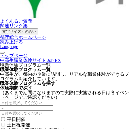
よくあるご質問
関連リンク集
文字サイズ・色合い
都庁総合ホームページ
読み上げる
Language
トップページ
中高生職業体験サイト Job EX
職業体験プログラム一覧
職業体験プログラム一覧
中高生が、都内の企業に訪問し、リアルな職業体験ができるプ
ログラムを紹介しています。
職業体験プログラムを探す
体験期間で探す
（あくまで期間になりますので実際に実施される日は各イベン
トページでご確認ください）
～
平日開催
土日祝開催