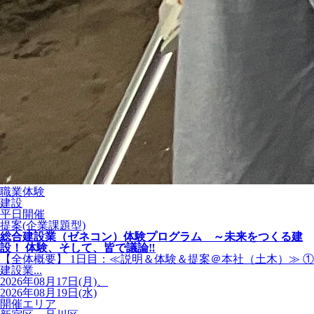
職業体験
建設
平日開催
提案(企業課題型)
総合建設業（ゼネコン）体験プログラム ～未来をつくる建
設！ 体験、そして、皆で議論‼
【全体概要】 1日目：≪説明＆体験＆提案＠本社（土木）≫ ①
建設業...
2026年08月17日(月)、
2026年08月19日(水)
開催エリア