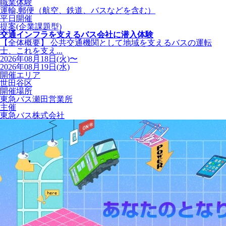
職業体験
運輸,郵便（航空、鉄道、バスなどを含む）
平日開催
提案(企業課題型)
交通インフラを支えるバス会社に潜入体験
【全体概要】 公共交通機関として地域を支えるバスの運転
士、これを支え...
2026年08月18日(火)〜
2026年08月19日(水)
開催エリア
世田谷区
開催場所
東急バス瀬田営業所
主催
東急バス株式会社