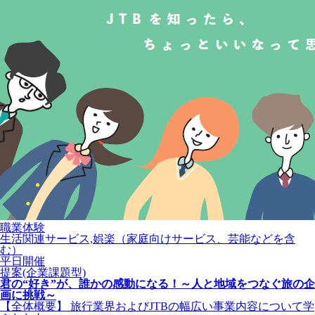
職業体験
生活関連サービス,娯楽（家庭向けサービス、芸能などを含
む）
平日開催
提案(企業課題型)
君の“好き”が、誰かの感動になる！～人と地域をつなぐ旅の企
画に挑戦～
【全体概要】 旅行業界およびJTBの幅広い事業内容について学