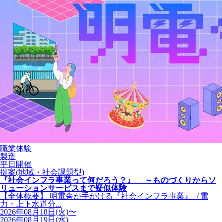
職業体験
製造
平日開催
提案(地域・社会課題型)
『社会インフラ事業って何だろう？』 ～ものづくりからソ
リューションサービスまで疑似体験
【全体概要】 明電舎が手がける『社会インフラ事業』（電
力・上下水道分...
2026年08月18日(火)〜
2026年08月19日(水)