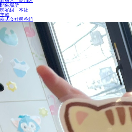
新宿区、品川区
開催場所
熊谷組 本社
主催
株式会社熊谷組