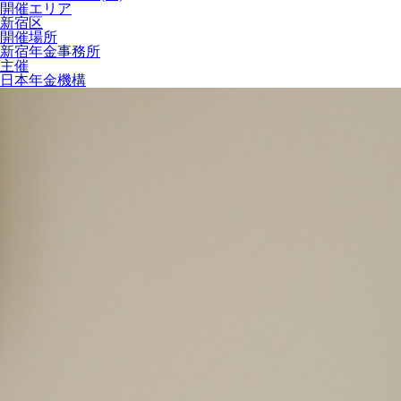
開催エリア
新宿区
開催場所
新宿年金事務所
主催
日本年金機構