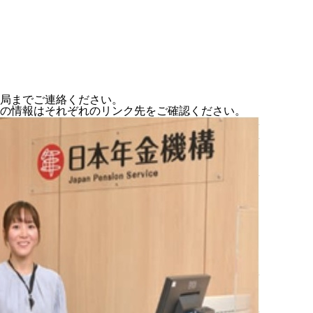
局までご連絡ください。
の情報はそれぞれのリンク先をご確認ください。