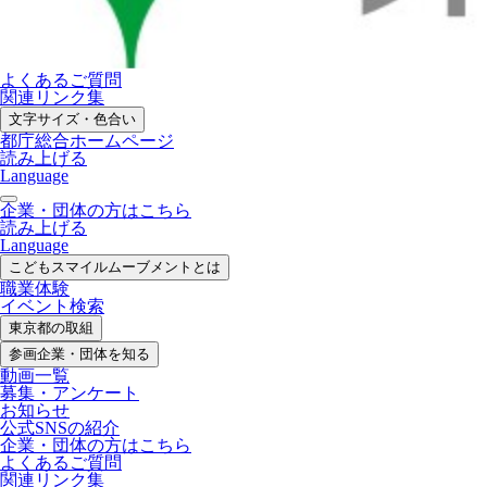
よくあるご質問
関連リンク集
文字サイズ・色合い
都庁総合ホームページ
読み上げる
Language
企業・団体の方はこちら
読み上げる
Language
こどもスマイル
ムーブメントとは
職業体験
イベント検索
東京都の取組
参画企業・
団体を知る
動画一覧
募集・
アンケート
お知らせ
公式SNS
の紹介
企業・団体の方
はこちら
よくあるご質問
関連リンク集