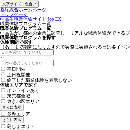
文字サイズ・色合い
都庁総合ホームページ
トップページ
中高生職業体験サイト Job EX
職業体験プログラム一覧
職業体験プログラム一覧
中高生が、都内の企業に訪問し、リアルな職業体験ができるプ
職業体験プログラムを探す
体験期間で探す
（あくまで期間になりますので実際に実施される日は各イベン
～
平日開催
土日祝開催
終了した職業体験を表示しない
体験エリアで探す
オンラインあり
東京都全域
東京23区エリア
さらに表示
多摩エリア
さらに表示
島しょエリア