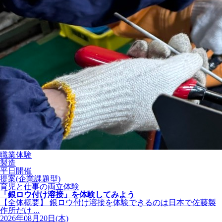
職業体験
製造
平日開催
提案(企業課題型)
育児と仕事の両立体験
「銀ロウ付け溶接」を体験してみよう
【全体概要】 銀ロウ付け溶接を体験できるのは日本で佐藤製
作所だけ ...
2026年08月20日(木)