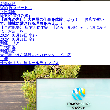
職業体験
宿泊,飲食サービス
平日開催
提案(企業課題型)
【新丸の内店】大戸屋の仕事を体験しよう！ ― お店で働い
て、地域に愛される理由を考えよう ―
【全体概要】 店舗実務体験（仕込み・配膳）＋「地域に愛さ
れるお店」を...
2026年08月19日(水)〜
2026年08月21日(金)
開催エリア
千代田区
開催場所
大戸屋ごはん処新丸の内センタービル店
主催
株式会社大戸屋ホールディングス