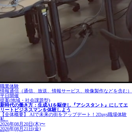
職業体験
情報通信（通信、放送、情報サービス、映像製作などを含む）
平日開催
提案(地域・社会課題型)
新時代の働き方：生成AIを駆使し『アシスタント』にしてエ
リートビジネスマンを体験しよう
【全体概要】 AIで未来の街をアップデート！2Days職場体験
私...
2026年08月20日(木)〜
2026年08月21日(金)