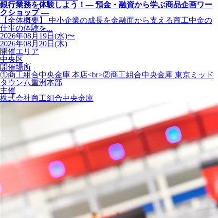
銀行業務を体験しよう！― 預金・融資から学ぶ商品企画ワー
クショップ ―
【全体概要】 中小企業の成長を金融面から支える商工中金の
仕事の体験を...
2026年08月19日(水)〜
2026年08月20日(木)
開催エリア
中央区
開催場所
①商工組合中央金庫 本店<br>②商工組合中央金庫 東京ミッド
タウン八重洲本部
主催
株式会社商工組合中央金庫