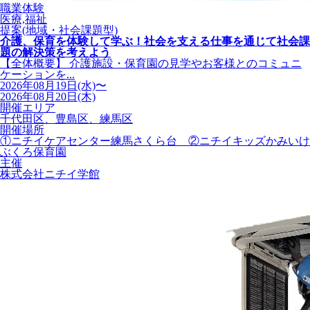
職業体験
医療,福祉
提案(地域・社会課題型)
介護、保育を体験して学ぶ！社会を支える仕事を通じて社会課
題の解決策を考えよう
【全体概要】 介護施設・保育園の見学やお客様とのコミュニ
ケーションを...
2026年08月19日(水)〜
2026年08月20日(木)
開催エリア
千代田区、豊島区、練馬区
開催場所
①ニチイケアセンター練馬さくら台 ②ニチイキッズかみいけ
ぶくろ保育園
主催
株式会社ニチイ学館