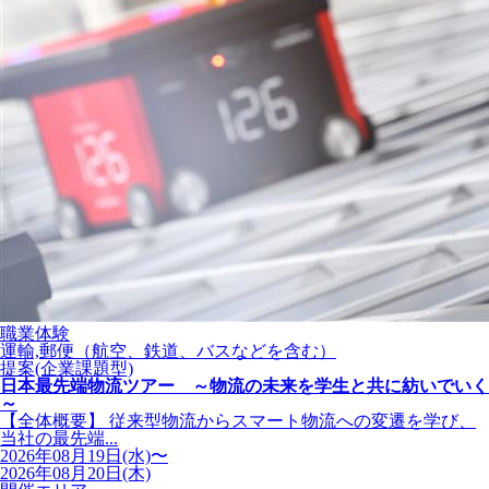
職業体験
運輸,郵便（航空、鉄道、バスなどを含む）
提案(企業課題型)
日本最先端物流ツアー ～物流の未来を学生と共に紡いでいく
～
【全体概要】 従来型物流からスマート物流への変遷を学び、
当社の最先端...
2026年08月19日(水)〜
2026年08月20日(木)