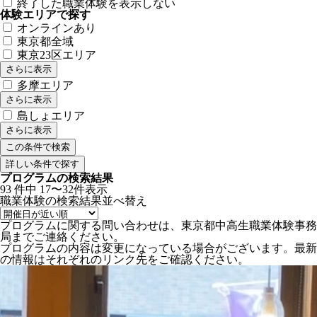
終了した職業体験を表示しない
体験エリアで探す
オンラインあり
東京都全域
東京23区エリア
さらに表示
多摩エリア
さらに表示
島しょエリア
さらに表示
詳しい条件で探す
プログラムの検索結果
93
件中
17〜32件表示
職業体験の検索結果
並べ替え
プログラムに関する問い合わせは、東京都中高生職業体験事務
局までご連絡ください。
プログラムの内容は変更になっている場合がございます。最新
の情報はそれぞれのリンク先をご確認ください。