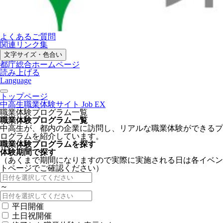
よくあるご質問
関連リンク集
文字サイズ・色合い
都庁総合ホームページ
読み上げる
Language
トップページ
中高生職業体験サイト Job EX
職業体験プログラム一覧
職業体験プログラム一覧
中高生が、都内の企業に訪問し、リアルな職業体験ができるプ
ログラムを紹介しています。
職業体験プログラムを探す
体験期間で探す
（あくまで期間になりますので実際に実施される日は各イベン
トページでご確認ください）
～
平日開催
土日祝開催