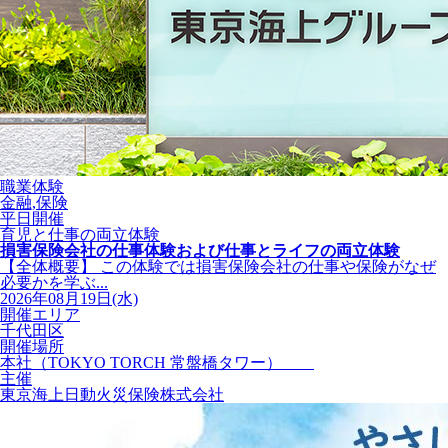
職業体験
金融,保険
平日開催
育児と仕事の両立体験
損害保険会社の仕事体験および仕事とライフの両立体験
【全体概要】 この体験では損害保険会社の仕事や保険がなぜ
必要かを学ぶ...
2026年08月19日(水)
開催エリア
千代田区
開催場所
本社（TOKYO TORCH 常盤橋タワー）
主催
東京海上日動火災保険株式会社