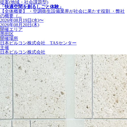
提案(地域・社会課題型)
「快適空間を創るしごと体験」
【全体概要】 ・空調衛生設備業界が社会に果たす役割 ・弊社
の概要（...
2026年08月19日(水)〜
2026年08月20日(木)
開催エリア
墨田区
開催場所
日本ビルコン株式会社 TASセンター
主催
日本ビルコン株式会社