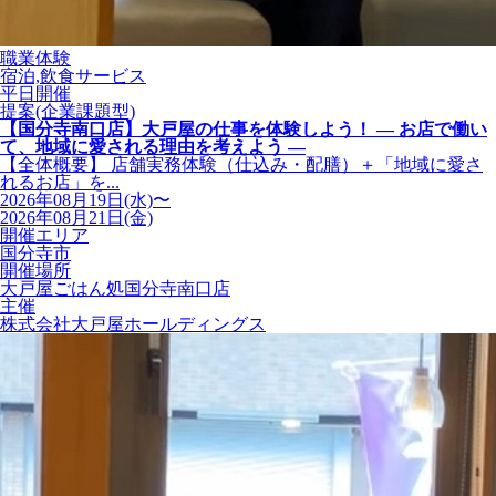
職業体験
宿泊,飲食サービス
平日開催
提案(企業課題型)
【国分寺南口店】大戸屋の仕事を体験しよう！ ― お店で働い
て、地域に愛される理由を考えよう ―
【全体概要】 店舗実務体験（仕込み・配膳）＋「地域に愛さ
れるお店」を...
2026年08月19日(水)〜
2026年08月21日(金)
開催エリア
国分寺市
開催場所
大戸屋ごはん処国分寺南口店
主催
株式会社大戸屋ホールディングス