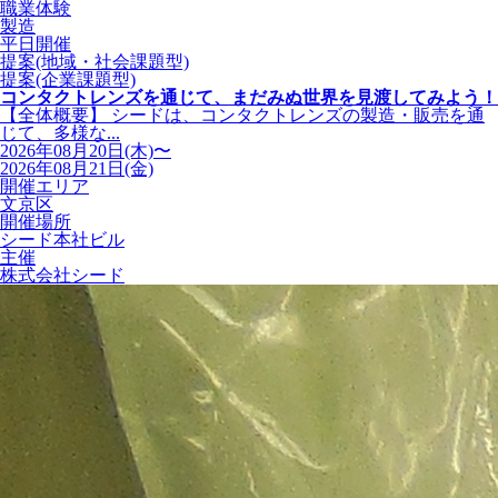
職業体験
製造
平日開催
提案(地域・社会課題型)
提案(企業課題型)
コンタクトレンズを通じて、まだみぬ世界を見渡してみよう！
【全体概要】 シードは、コンタクトレンズの製造・販売を通
じて、多様な...
2026年08月20日(木)〜
2026年08月21日(金)
開催エリア
文京区
開催場所
シード本社ビル
主催
株式会社シード