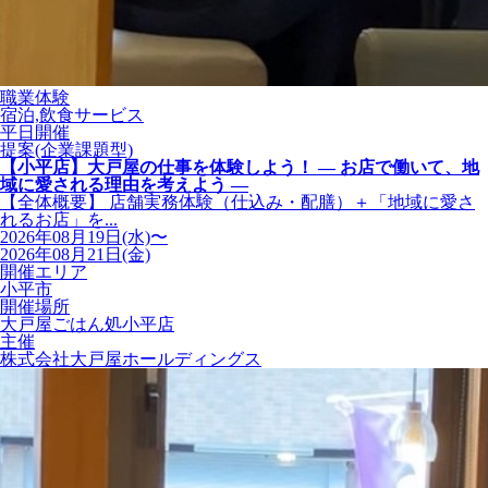
職業体験
宿泊,飲食サービス
平日開催
提案(企業課題型)
【小平店】大戸屋の仕事を体験しよう！ ― お店で働いて、地
域に愛される理由を考えよう ―
【全体概要】 店舗実務体験（仕込み・配膳）＋「地域に愛さ
れるお店」を...
2026年08月19日(水)〜
2026年08月21日(金)
開催エリア
小平市
開催場所
大戸屋ごはん処小平店
主催
株式会社大戸屋ホールディングス