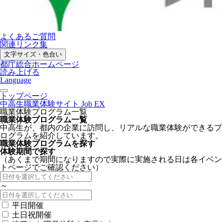
よくあるご質問
関連リンク集
文字サイズ・色合い
都庁総合ホームページ
読み上げる
Language
トップページ
中高生職業体験サイト Job EX
職業体験プログラム一覧
職業体験プログラム一覧
中高生が、都内の企業に訪問し、リアルな職業体験ができるプ
ログラムを紹介しています。
職業体験プログラムを探す
体験期間で探す
（あくまで期間になりますので実際に実施される日は各イベン
トページでご確認ください）
～
平日開催
土日祝開催