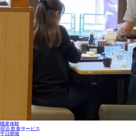
職業体験
宿泊,飲食サービス
平日開催