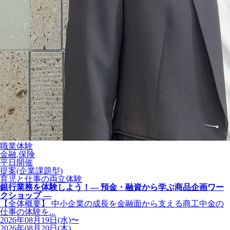
職業体験
金融,保険
平日開催
提案(企業課題型)
育児と仕事の両立体験
銀行業務を体験しよう！― 預金・融資から学ぶ商品企画ワー
クショップ ―
【全体概要】 中小企業の成長を金融面から支える商工中金の
仕事の体験を...
2026年08月19日(水)〜
2026年08月20日(木)