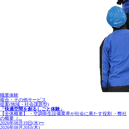
職業体験
複合・その他サービス
提案(地域・社会課題型)
「快適空間を創るしごと体験」
【全体概要】 ・空調衛生設備業界が社会に果たす役割 ・弊社
の概要（...
2026年08月19日(水)〜
2026年08月20日(木)