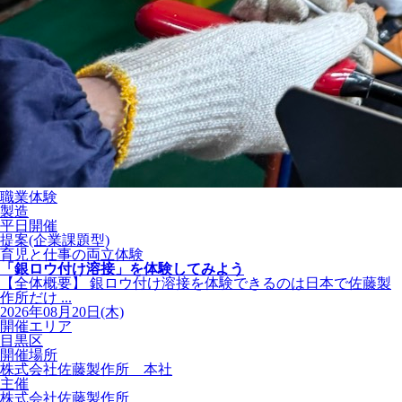
職業体験
製造
平日開催
提案(企業課題型)
育児と仕事の両立体験
「銀ロウ付け溶接」を体験してみよう
【全体概要】 銀ロウ付け溶接を体験できるのは日本で佐藤製
作所だけ ...
2026年08月20日(木)
開催エリア
目黒区
開催場所
株式会社佐藤製作所 本社
主催
株式会社佐藤製作所