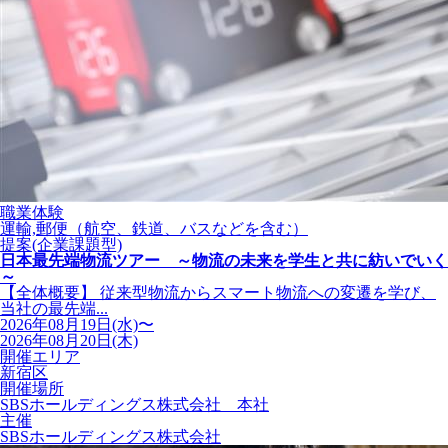
職業体験
運輸,郵便（航空、鉄道、バスなどを含む）
提案(企業課題型)
日本最先端物流ツアー ～物流の未来を学生と共に紡いでいく
～
【全体概要】 従来型物流からスマート物流への変遷を学び、
当社の最先端...
2026年08月19日(水)〜
2026年08月20日(木)
開催エリア
新宿区
開催場所
SBSホールディングス株式会社 本社
主催
SBSホールディングス株式会社