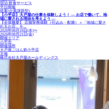
宿泊,飲食サービス
平日開催
提案(企業課題型)
【小平店】大戸屋の仕事を体験しよう！ ― お店で働いて、地
域に愛される理由を考えよう ―
【全体概要】 店舗実務体験（仕込み・配膳）＋「地域に愛さ
れるお店」を...
2026年08月19日(水)〜
2026年08月21日(金)
開催エリア
小平市
開催場所
大戸屋ごはん処小平店
主催
株式会社大戸屋ホールディングス