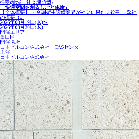
提案(地域・社会課題型)
「快適空間を創るしごと体験」
【全体概要】 ・空調衛生設備業界が社会に果たす役割 ・弊社
の概要（...
2026年08月19日(水)〜
2026年08月20日(木)
開催エリア
墨田区
開催場所
日本ビルコン株式会社 TASセンター
主催
日本ビルコン株式会社