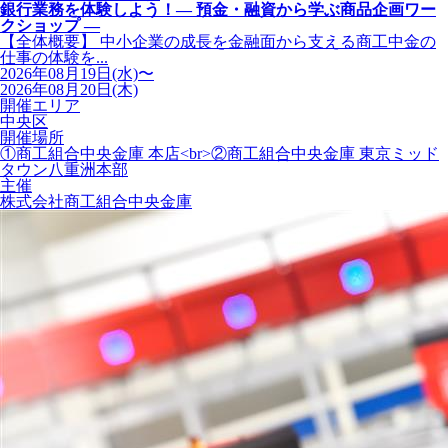
銀行業務を体験しよう！― 預金・融資から学ぶ商品企画ワー
クショップ ―
【全体概要】 中小企業の成長を金融面から支える商工中金の
仕事の体験を...
2026年08月19日(水)〜
2026年08月20日(木)
開催エリア
中央区
開催場所
①商工組合中央金庫 本店<br>②商工組合中央金庫 東京ミッド
タウン八重洲本部
主催
株式会社商工組合中央金庫