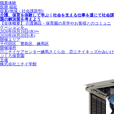
職業体験
医療,福祉
提案(地域・社会課題型)
介護、保育を体験して学ぶ！社会を支える仕事を通じて社会課
題の解決策を考えよう
【全体概要】 介護施設・保育園の見学やお客様とのコミュニ
ケーションを...
2026年08月19日(水)〜
2026年08月20日(木)
開催エリア
千代田区、豊島区、練馬区
開催場所
①ニチイケアセンター練馬さくら台 ②ニチイキッズかみいけ
ぶくろ保育園
主催
株式会社ニチイ学館