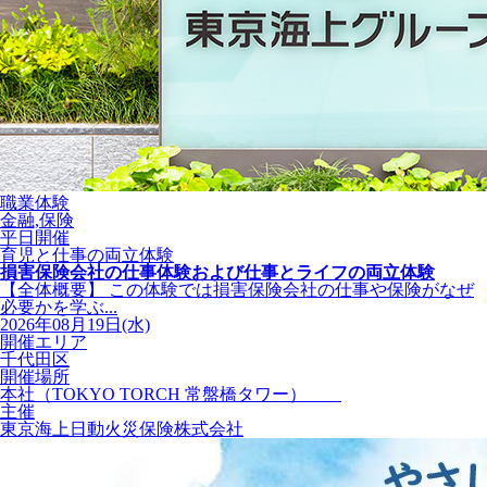
職業体験
金融,保険
平日開催
育児と仕事の両立体験
損害保険会社の仕事体験および仕事とライフの両立体験
【全体概要】 この体験では損害保険会社の仕事や保険がなぜ
必要かを学ぶ...
2026年08月19日(水)
開催エリア
千代田区
開催場所
本社（TOKYO TORCH 常盤橋タワー）
主催
東京海上日動火災保険株式会社