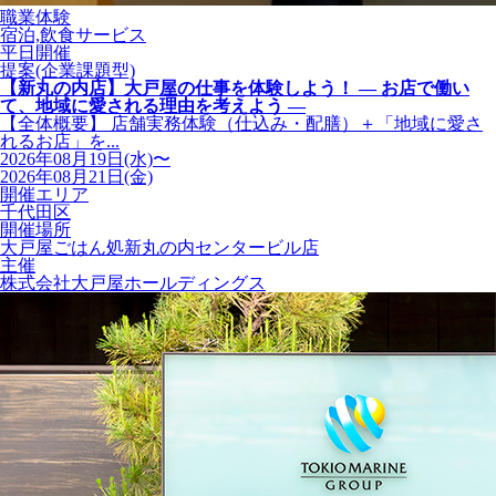
職業体験
宿泊,飲食サービス
平日開催
提案(企業課題型)
【新丸の内店】大戸屋の仕事を体験しよう！ ― お店で働い
て、地域に愛される理由を考えよう ―
【全体概要】 店舗実務体験（仕込み・配膳）＋「地域に愛さ
れるお店」を...
2026年08月19日(水)〜
2026年08月21日(金)
開催エリア
千代田区
開催場所
大戸屋ごはん処新丸の内センタービル店
主催
株式会社大戸屋ホールディングス