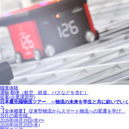
職業体験
運輸,郵便（航空、鉄道、バスなどを含む）
提案(企業課題型)
日本最先端物流ツアー ～物流の未来を学生と共に紡いでいく
～
【全体概要】 従来型物流からスマート物流への変遷を学び、
当社の最先端...
2026年08月19日(水)〜
2026年08月20日(木)