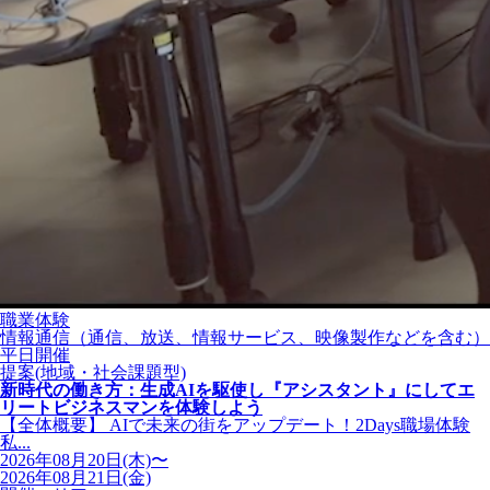
職業体験
情報通信（通信、放送、情報サービス、映像製作などを含む）
平日開催
提案(地域・社会課題型)
新時代の働き方：生成AIを駆使し『アシスタント』にしてエ
リートビジネスマンを体験しよう
【全体概要】 AIで未来の街をアップデート！2Days職場体験
私...
2026年08月20日(木)〜
2026年08月21日(金)