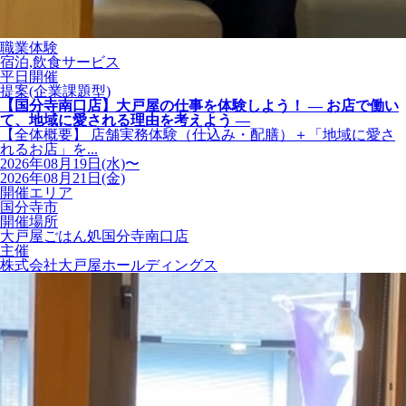
職業体験
宿泊,飲食サービス
平日開催
提案(企業課題型)
【国分寺南口店】大戸屋の仕事を体験しよう！ ― お店で働い
て、地域に愛される理由を考えよう ―
【全体概要】 店舗実務体験（仕込み・配膳）＋「地域に愛さ
れるお店」を...
2026年08月19日(水)〜
2026年08月21日(金)
開催エリア
国分寺市
開催場所
大戸屋ごはん処国分寺南口店
主催
株式会社大戸屋ホールディングス