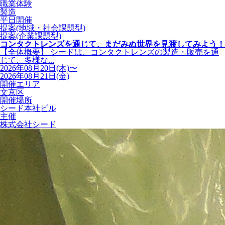
職業体験
製造
平日開催
提案(地域・社会課題型)
提案(企業課題型)
コンタクトレンズを通じて、まだみぬ世界を見渡してみよう！
【全体概要】 シードは、コンタクトレンズの製造・販売を通
じて、多様な...
2026年08月20日(木)〜
2026年08月21日(金)
開催エリア
文京区
開催場所
シード本社ビル
主催
株式会社シード