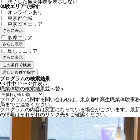
終了した職業体験を表示しない
体験エリアで探す
オンラインあり
東京都全域
東京23区エリア
さらに表示
多摩エリア
さらに表示
島しょエリア
さらに表示
詳しい条件で探す
プログラムの検索結果
93
件中
17〜32件表示
職業体験の検索結果
並べ替え
プログラムに関する問い合わせは、東京都中高生職業体験事務
局までご連絡ください。
プログラムの内容は変更になっている場合がございます。最新
の情報はそれぞれのリンク先をご確認ください。