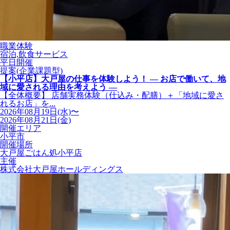
職業体験
宿泊,飲食サービス
平日開催
提案(企業課題型)
【小平店】大戸屋の仕事を体験しよう！ ― お店で働いて、地
域に愛される理由を考えよう ―
【全体概要】 店舗実務体験（仕込み・配膳）＋「地域に愛さ
れるお店」を...
2026年08月19日(水)〜
2026年08月21日(金)
開催エリア
小平市
開催場所
大戸屋ごはん処小平店
主催
株式会社大戸屋ホールディングス