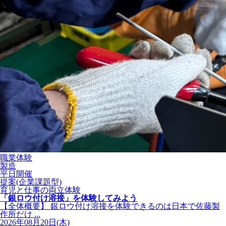
職業体験
製造
平日開催
提案(企業課題型)
育児と仕事の両立体験
「銀ロウ付け溶接」を体験してみよう
【全体概要】 銀ロウ付け溶接を体験できるのは日本で佐藤製
作所だけ ...
2026年08月20日(木)