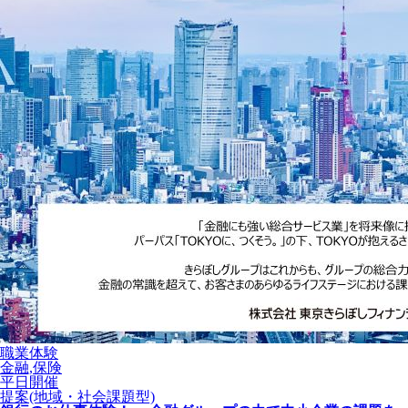
職業体験
金融,保険
平日開催
提案(地域・社会課題型)