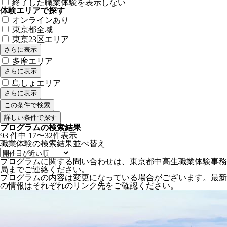
終了した職業体験を表示しない
体験エリアで探す
オンラインあり
東京都全域
東京23区エリア
さらに表示
多摩エリア
さらに表示
島しょエリア
さらに表示
詳しい条件で探す
プログラムの検索結果
93
件中
17〜32件表示
職業体験の検索結果
並べ替え
プログラムに関する問い合わせは、東京都中高生職業体験事務
局までご連絡ください。
プログラムの内容は変更になっている場合がございます。最新
の情報はそれぞれのリンク先をご確認ください。