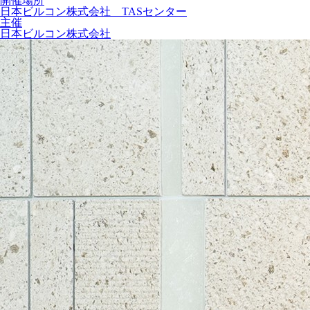
開催場所
日本ビルコン株式会社 TASセンター
主催
日本ビルコン株式会社