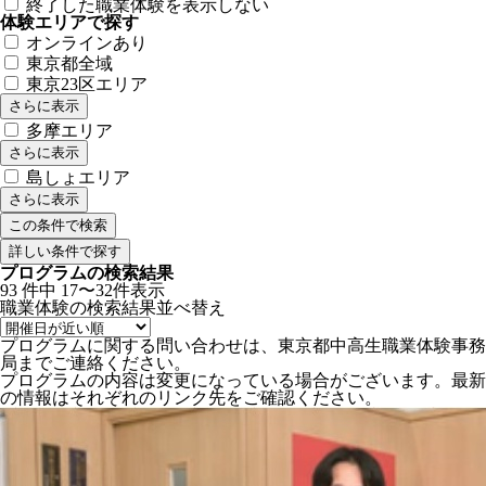
終了した職業体験を表示しない
体験エリアで探す
オンラインあり
東京都全域
東京23区エリア
さらに表示
多摩エリア
さらに表示
島しょエリア
さらに表示
詳しい条件で探す
プログラムの検索結果
93
件中
17〜32件表示
職業体験の検索結果
並べ替え
プログラムに関する問い合わせは、東京都中高生職業体験事務
局までご連絡ください。
プログラムの内容は変更になっている場合がございます。最新
の情報はそれぞれのリンク先をご確認ください。