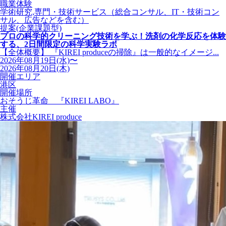
職業体験
学術研究,専門・技術サービス（総合コンサル、IT・技術コン
サル、広告などを含む）
提案(企業課題型)
プロの科学的クリーニング技術を学ぶ！洗剤の化学反応を体験
する、2日間限定の科学実験ラボ
【全体概要】 『KIREI produceの掃除』は一般的なイメージ...
2026年08月19日(水)〜
2026年08月20日(木)
開催エリア
港区
開催場所
おそうじ革命 『KIREI LABO』
主催
株式会社KIREI produce