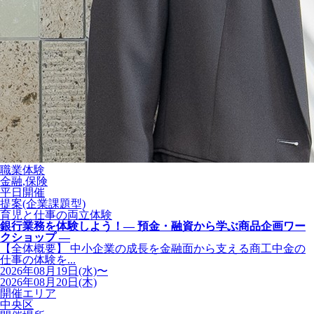
職業体験
金融,保険
平日開催
提案(企業課題型)
育児と仕事の両立体験
銀行業務を体験しよう！― 預金・融資から学ぶ商品企画ワー
クショップ ―
【全体概要】 中小企業の成長を金融面から支える商工中金の
仕事の体験を...
2026年08月19日(水)〜
2026年08月20日(木)
開催エリア
中央区