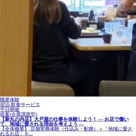
職業体験
宿泊,飲食サービス
平日開催
提案(企業課題型)
【新丸の内店】大戸屋の仕事を体験しよう！ ― お店で働い
て、地域に愛される理由を考えよう ―
【全体概要】 店舗実務体験（仕込み・配膳）＋「地域に愛さ
れるお店」を...