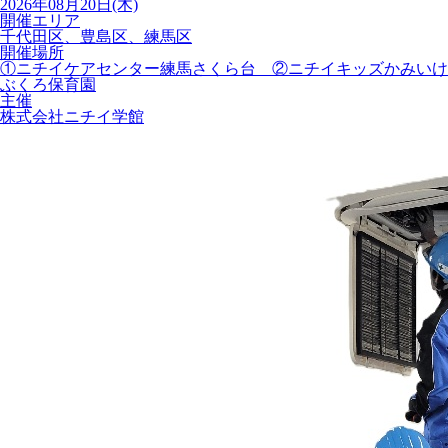
2026年08月20日(木)
開催エリア
千代田区、豊島区、練馬区
開催場所
①ニチイケアセンター練馬さくら台 ②ニチイキッズかみいけ
ぶくろ保育園
主催
株式会社ニチイ学館