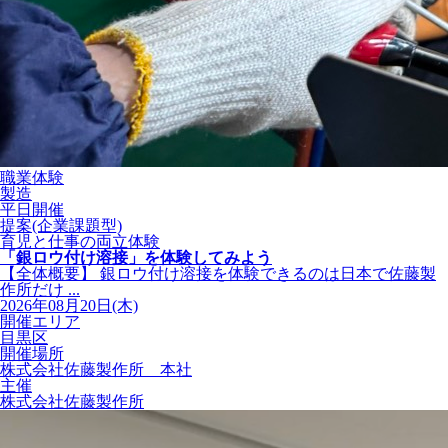
職業体験
製造
平日開催
提案(企業課題型)
育児と仕事の両立体験
「銀ロウ付け溶接」を体験してみよう
【全体概要】 銀ロウ付け溶接を体験できるのは日本で佐藤製
作所だけ ...
2026年08月20日(木)
開催エリア
目黒区
開催場所
株式会社佐藤製作所 本社
主催
株式会社佐藤製作所