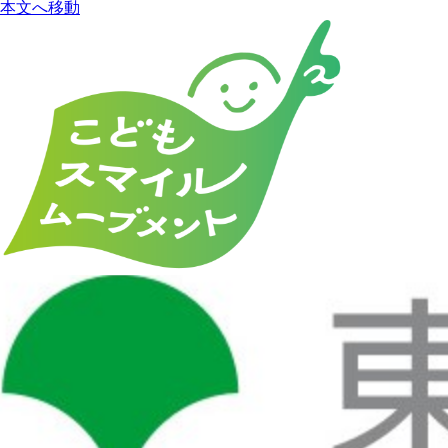
本文へ移動