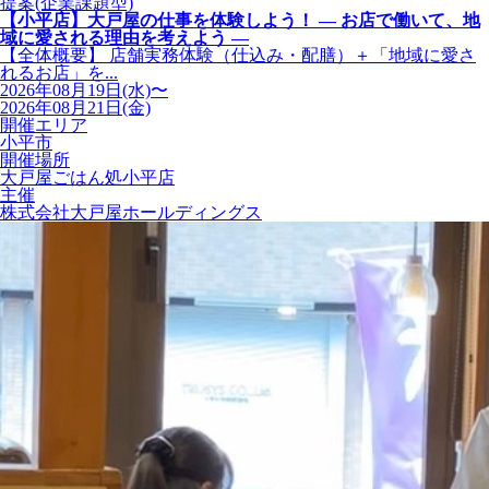
提案(企業課題型)
【小平店】大戸屋の仕事を体験しよう！ ― お店で働いて、地
域に愛される理由を考えよう ―
【全体概要】 店舗実務体験（仕込み・配膳）＋「地域に愛さ
れるお店」を...
2026年08月19日(水)〜
2026年08月21日(金)
開催エリア
小平市
開催場所
大戸屋ごはん処小平店
主催
株式会社大戸屋ホールディングス