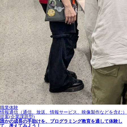
職業体験
情報通信（通信、放送、情報サービス、映像製作などを含む）
提案(企業課題型)
誰かの成長の手助けを、プログラミング教育を通して体験し
て、考えてみよう！