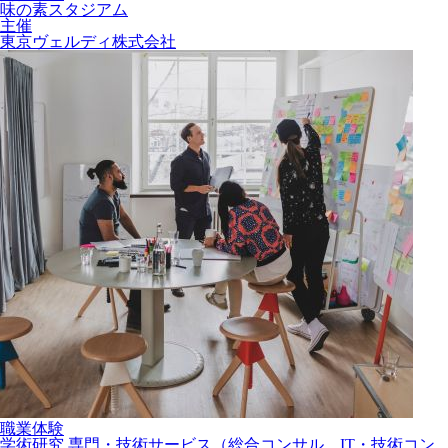
味の素スタジアム
主催
東京ヴェルディ株式会社
職業体験
学術研究,専門・技術サービス（総合コンサル、IT・技術コン