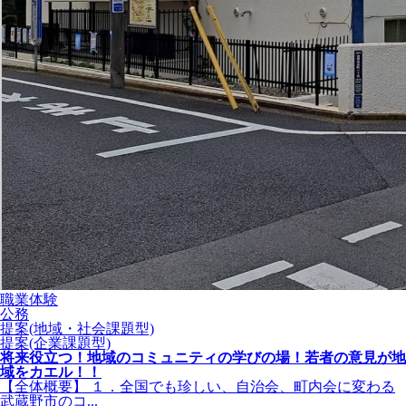
職業体験
公務
提案(地域・社会課題型)
提案(企業課題型)
将来役立つ！地域のコミュニティの学びの場！若者の意見が地
域をカエル！！
【全体概要】 １．全国でも珍しい、自治会、町内会に変わる
武蔵野市のコ...