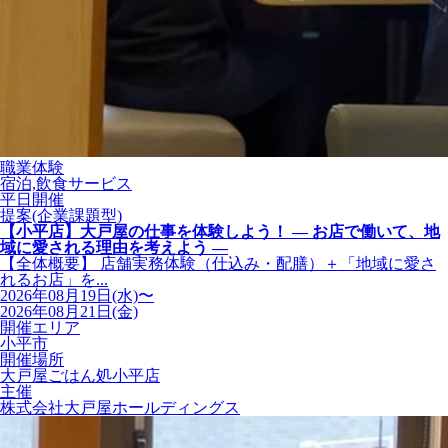
職業体験
宿泊,飲食サービス
平日開催
提案(企業課題型)
【小平店】大戸屋の仕事を体験しよう！ ― お店で働いて、地
域に愛される理由を考えよう ―
【全体概要】 店舗実務体験（仕込み・配膳）＋「地域に愛さ
れるお店」を...
2026年08月19日(水)〜
2026年08月21日(金)
開催エリア
小平市
開催場所
大戸屋ごはん処小平店
主催
株式会社大戸屋ホールディングス