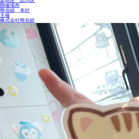
新宿区、品川区
開催場所
熊谷組 本社
主催
株式会社熊谷組