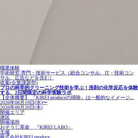
職業体験
学術研究,専門・技術サービス（総合コンサル、IT・技術コン
サル、広告などを含む）
提案(企業課題型)
プロの科学的クリーニング技術を学ぶ！洗剤の化学反応を体験
する、2日間限定の科学実験ラボ
【全体概要】 『KIREI produceの掃除』は一般的なイメージ...
2026年08月19日(水)〜
2026年08月20日(木)
開催エリア
港区
開催場所
おそうじ革命 『KIREI LABO』
主催
株式会社KIREI produce