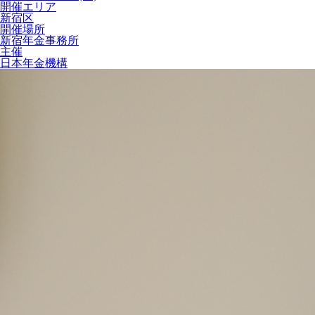
開催エリア
新宿区
開催場所
新宿年金事務所
主催
日本年金機構