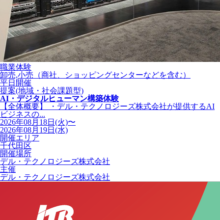
職業体験
卸売,小売（商社、ショッピングセンターなどを含む）
平日開催
提案(地域・社会課題型)
AI・デジタルヒューマン構築体験
【全体概要】 ・デル・テクノロジーズ株式会社が提供するAI
ビジネスの...
2026年08月18日(火)〜
2026年08月19日(水)
開催エリア
千代田区
開催場所
デル・テクノロジーズ株式会社
主催
デル・テクノロジーズ株式会社