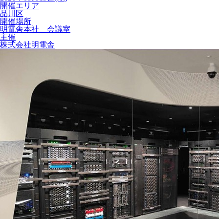
開催エリア
品川区
開催場所
明電舎本社 会議室
主催
株式会社明電舎