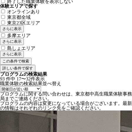
終了した職業体験を表示しない
体験エリアで探す
オンラインあり
東京都全域
東京23区エリア
さらに表示
多摩エリア
さらに表示
島しょエリア
さらに表示
詳しい条件で探す
プログラムの検索結果
93
件中
17〜32件表示
職業体験の検索結果
並べ替え
プログラムに関する問い合わせは、東京都中高生職業体験事務
局までご連絡ください。
プログラムの内容は変更になっている場合がございます。最新
の情報はそれぞれのリンク先をご確認ください。