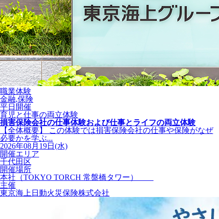
職業体験
金融,保険
平日開催
育児と仕事の両立体験
損害保険会社の仕事体験および仕事とライフの両立体験
【全体概要】 この体験では損害保険会社の仕事や保険がなぜ
必要かを学ぶ...
2026年08月19日(水)
開催エリア
千代田区
開催場所
本社（TOKYO TORCH 常盤橋タワー）
主催
東京海上日動火災保険株式会社