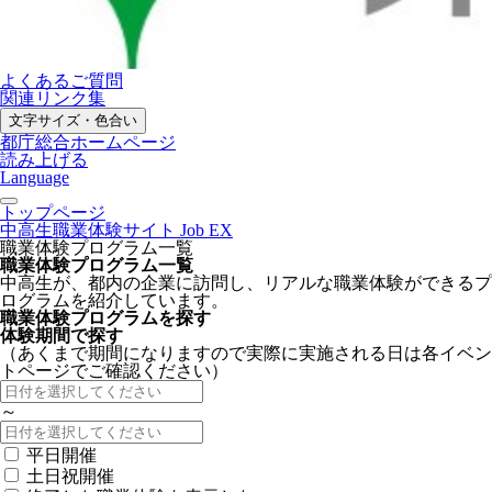
よくあるご質問
関連リンク集
文字サイズ・色合い
都庁総合ホームページ
読み上げる
Language
トップページ
中高生職業体験サイト Job EX
職業体験プログラム一覧
職業体験プログラム一覧
中高生が、都内の企業に訪問し、リアルな職業体験ができるプ
ログラムを紹介しています。
職業体験プログラムを探す
体験期間で探す
（あくまで期間になりますので実際に実施される日は各イベン
トページでご確認ください）
～
平日開催
土日祝開催