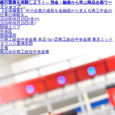
銀行業務を体験しよう！― 預金・融資から学ぶ商品企画ワー
クショップ ―
【全体概要】 中小企業の成長を金融面から支える商工中金の
仕事の体験を...
2026年08月19日(水)〜
2026年08月20日(木)
開催エリア
中央区
開催場所
①商工組合中央金庫 本店<br>②商工組合中央金庫 東京ミッド
タウン八重洲本部
主催
株式会社商工組合中央金庫