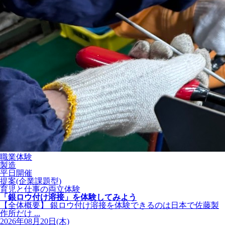
職業体験
製造
平日開催
提案(企業課題型)
育児と仕事の両立体験
「銀ロウ付け溶接」を体験してみよう
【全体概要】 銀ロウ付け溶接を体験できるのは日本で佐藤製
作所だけ ...
2026年08月20日(木)