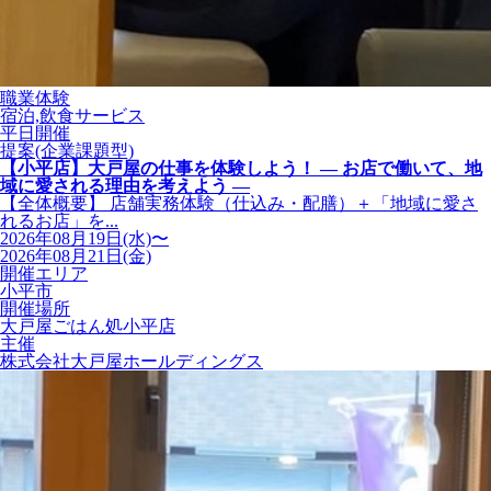
職業体験
宿泊,飲食サービス
平日開催
提案(企業課題型)
【小平店】大戸屋の仕事を体験しよう！ ― お店で働いて、地
域に愛される理由を考えよう ―
【全体概要】 店舗実務体験（仕込み・配膳）＋「地域に愛さ
れるお店」を...
2026年08月19日(水)〜
2026年08月21日(金)
開催エリア
小平市
開催場所
大戸屋ごはん処小平店
主催
株式会社大戸屋ホールディングス