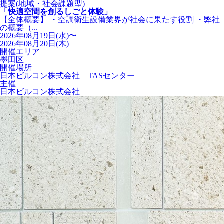
提案(地域・社会課題型)
「快適空間を創るしごと体験」
【全体概要】 ・空調衛生設備業界が社会に果たす役割 ・弊社
の概要（...
2026年08月19日(水)〜
2026年08月20日(木)
開催エリア
墨田区
開催場所
日本ビルコン株式会社 TASセンター
主催
日本ビルコン株式会社