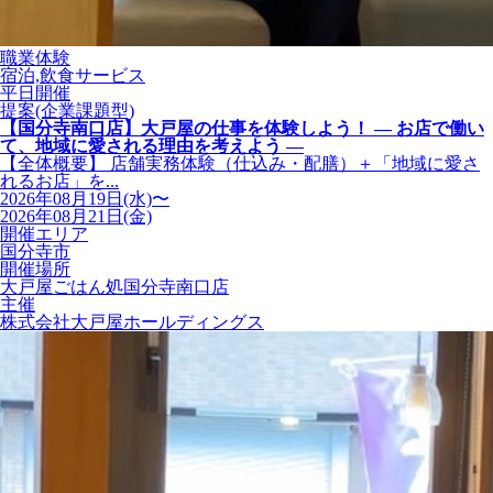
職業体験
宿泊,飲食サービス
平日開催
提案(企業課題型)
【国分寺南口店】大戸屋の仕事を体験しよう！ ― お店で働い
て、地域に愛される理由を考えよう ―
【全体概要】 店舗実務体験（仕込み・配膳）＋「地域に愛さ
れるお店」を...
2026年08月19日(水)〜
2026年08月21日(金)
開催エリア
国分寺市
開催場所
大戸屋ごはん処国分寺南口店
主催
株式会社大戸屋ホールディングス