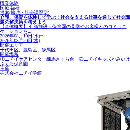
職業体験
医療,福祉
提案(地域・社会課題型)
介護、保育を体験して学ぶ！社会を支える仕事を通じて社会課
題の解決策を考えよう
【全体概要】 介護施設・保育園の見学やお客様とのコミュニ
ケーションを...
2026年08月19日(水)〜
2026年08月20日(木)
開催エリア
千代田区、豊島区、練馬区
開催場所
①ニチイケアセンター練馬さくら台 ②ニチイキッズかみいけ
ぶくろ保育園
主催
株式会社ニチイ学館