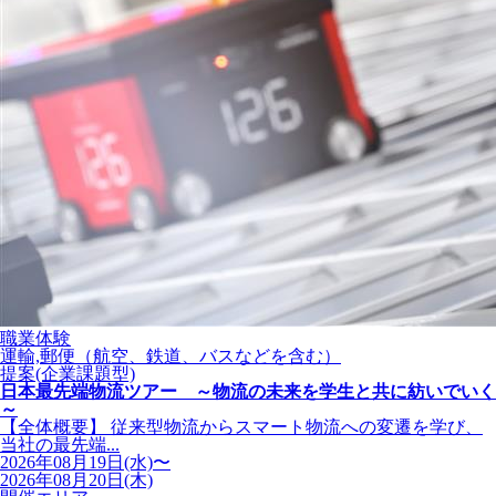
職業体験
運輸,郵便（航空、鉄道、バスなどを含む）
提案(企業課題型)
日本最先端物流ツアー ～物流の未来を学生と共に紡いでいく
～
【全体概要】 従来型物流からスマート物流への変遷を学び、
当社の最先端...
2026年08月19日(水)〜
2026年08月20日(木)