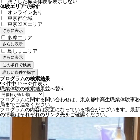
終了した職業体験を表示しない
体験エリアで探す
オンラインあり
東京都全域
東京23区エリア
さらに表示
多摩エリア
さらに表示
島しょエリア
さらに表示
詳しい条件で探す
プログラムの検索結果
93
件中
17〜32件表示
職業体験の検索結果
並べ替え
プログラムに関する問い合わせは、東京都中高生職業体験事務
局までご連絡ください。
プログラムの内容は変更になっている場合がございます。最新
の情報はそれぞれのリンク先をご確認ください。