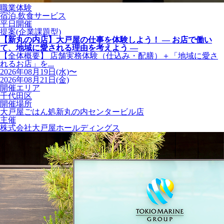
職業体験
宿泊,飲食サービス
平日開催
提案(企業課題型)
【新丸の内店】大戸屋の仕事を体験しよう！ ― お店で働い
て、地域に愛される理由を考えよう ―
【全体概要】 店舗実務体験（仕込み・配膳）＋「地域に愛さ
れるお店」を...
2026年08月19日(水)〜
2026年08月21日(金)
開催エリア
千代田区
開催場所
大戸屋ごはん処新丸の内センタービル店
主催
株式会社大戸屋ホールディングス