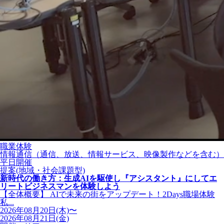
職業体験
情報通信（通信、放送、情報サービス、映像製作などを含む）
平日開催
提案(地域・社会課題型)
新時代の働き方：生成AIを駆使し『アシスタント』にしてエ
リートビジネスマンを体験しよう
【全体概要】 AIで未来の街をアップデート！2Days職場体験
私...
2026年08月20日(木)〜
2026年08月21日(金)