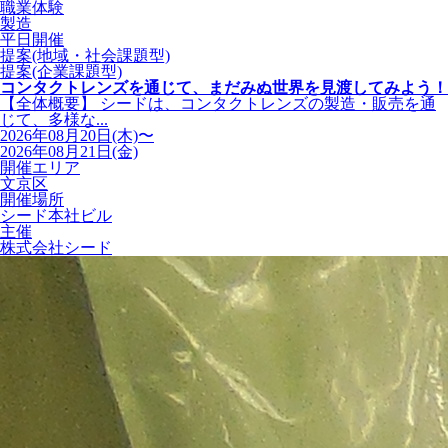
職業体験
製造
平日開催
提案(地域・社会課題型)
提案(企業課題型)
コンタクトレンズを通じて、まだみぬ世界を見渡してみよう！
【全体概要】 シードは、コンタクトレンズの製造・販売を通
じて、多様な...
2026年08月20日(木)〜
2026年08月21日(金)
開催エリア
文京区
開催場所
シード本社ビル
主催
株式会社シード