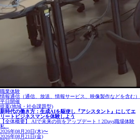
職業体験
情報通信（通信、放送、情報サービス、映像製作などを含む）
平日開催
提案(地域・社会課題型)
新時代の働き方：生成AIを駆使し『アシスタント』にしてエ
リートビジネスマンを体験しよう
【全体概要】 AIで未来の街をアップデート！2Days職場体験
私...
2026年08月20日(木)〜
2026年08月21日(金)