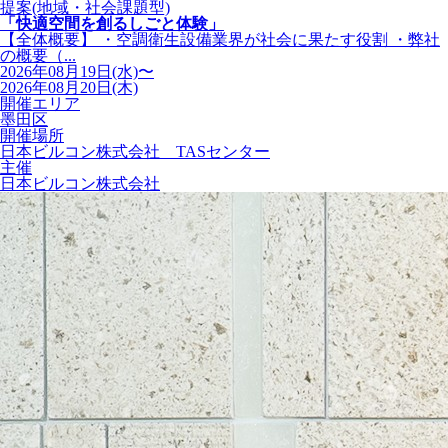
提案(地域・社会課題型)
「快適空間を創るしごと体験」
【全体概要】 ・空調衛生設備業界が社会に果たす役割 ・弊社
の概要（...
2026年08月19日(水)〜
2026年08月20日(木)
開催エリア
墨田区
開催場所
日本ビルコン株式会社 TASセンター
主催
日本ビルコン株式会社