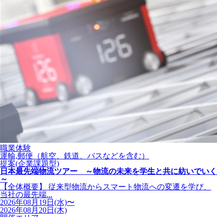
職業体験
運輸,郵便（航空、鉄道、バスなどを含む）
提案(企業課題型)
日本最先端物流ツアー ～物流の未来を学生と共に紡いでいく
～
【全体概要】 従来型物流からスマート物流への変遷を学び、
当社の最先端...
2026年08月19日(水)〜
2026年08月20日(木)