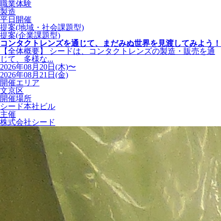
職業体験
製造
平日開催
提案(地域・社会課題型)
提案(企業課題型)
コンタクトレンズを通じて、まだみぬ世界を見渡してみよう！
【全体概要】 シードは、コンタクトレンズの製造・販売を通
じて、多様な...
2026年08月20日(木)〜
2026年08月21日(金)
開催エリア
文京区
開催場所
シード本社ビル
主催
株式会社シード