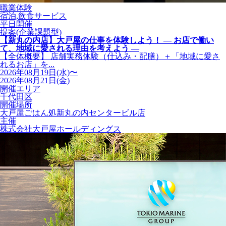
職業体験
宿泊,飲食サービス
平日開催
提案(企業課題型)
【新丸の内店】大戸屋の仕事を体験しよう！ ― お店で働い
て、地域に愛される理由を考えよう ―
【全体概要】 店舗実務体験（仕込み・配膳）＋「地域に愛さ
れるお店」を...
2026年08月19日(水)〜
2026年08月21日(金)
開催エリア
千代田区
開催場所
大戸屋ごはん処新丸の内センタービル店
主催
株式会社大戸屋ホールディングス