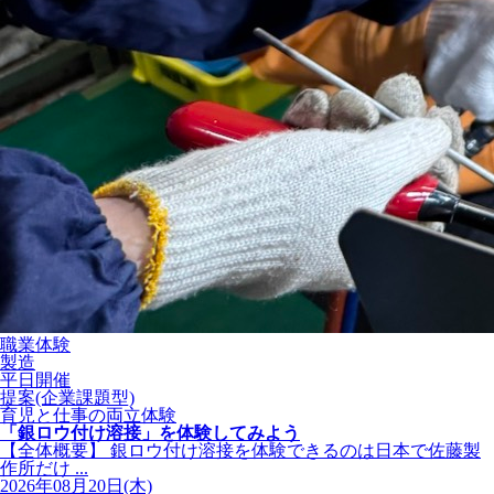
職業体験
製造
平日開催
提案(企業課題型)
育児と仕事の両立体験
「銀ロウ付け溶接」を体験してみよう
【全体概要】 銀ロウ付け溶接を体験できるのは日本で佐藤製
作所だけ ...
2026年08月20日(木)