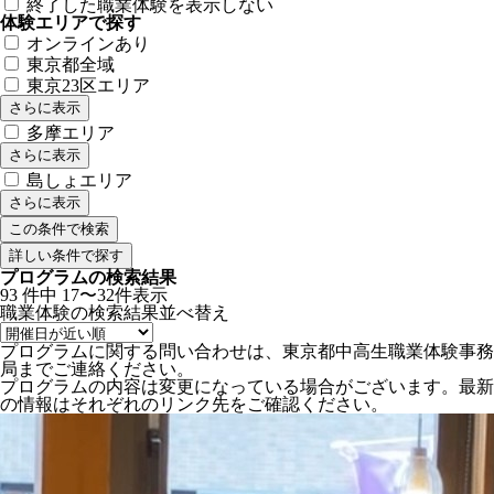
終了した職業体験を表示しない
体験エリアで探す
オンラインあり
東京都全域
東京23区エリア
さらに表示
多摩エリア
さらに表示
島しょエリア
さらに表示
詳しい条件で探す
プログラムの検索結果
93
件中
17〜32件表示
職業体験の検索結果
並べ替え
プログラムに関する問い合わせは、東京都中高生職業体験事務
局までご連絡ください。
プログラムの内容は変更になっている場合がございます。最新
の情報はそれぞれのリンク先をご確認ください。