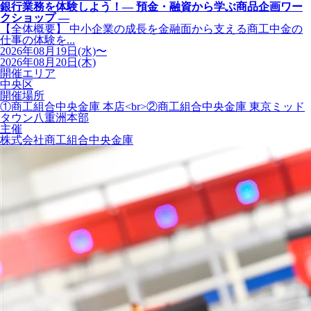
銀行業務を体験しよう！― 預金・融資から学ぶ商品企画ワー
クショップ ―
【全体概要】 中小企業の成長を金融面から支える商工中金の
仕事の体験を...
2026年08月19日(水)〜
2026年08月20日(木)
開催エリア
中央区
開催場所
①商工組合中央金庫 本店<br>②商工組合中央金庫 東京ミッド
タウン八重洲本部
主催
株式会社商工組合中央金庫