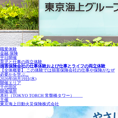
職業体験
金融,保険
平日開催
育児と仕事の両立体験
損害保険会社の仕事体験および仕事とライフの両立体験
【全体概要】 この体験では損害保険会社の仕事や保険がなぜ
必要かを学ぶ...
2026年08月19日(水)
開催エリア
千代田区
開催場所
本社（TOKYO TORCH 常盤橋タワー）
主催
東京海上日動火災保険株式会社