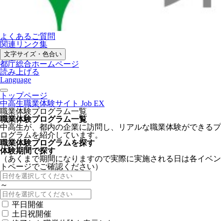
よくあるご質問
関連リンク集
文字サイズ・色合い
都庁総合ホームページ
読み上げる
Language
トップページ
中高生職業体験サイト Job EX
職業体験プログラム一覧
職業体験プログラム一覧
中高生が、都内の企業に訪問し、リアルな職業体験ができるプ
ログラムを紹介しています。
職業体験プログラムを探す
体験期間で探す
（あくまで期間になりますので実際に実施される日は各イベン
トページでご確認ください）
～
平日開催
土日祝開催