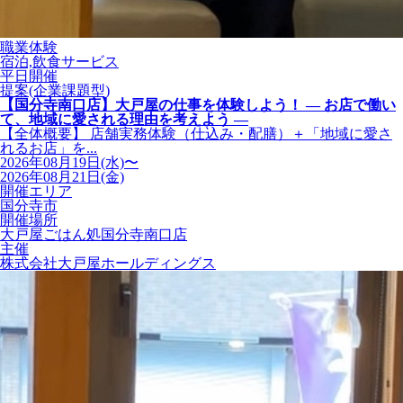
職業体験
宿泊,飲食サービス
平日開催
提案(企業課題型)
【国分寺南口店】大戸屋の仕事を体験しよう！ ― お店で働い
て、地域に愛される理由を考えよう ―
【全体概要】 店舗実務体験（仕込み・配膳）＋「地域に愛さ
れるお店」を...
2026年08月19日(水)〜
2026年08月21日(金)
開催エリア
国分寺市
開催場所
大戸屋ごはん処国分寺南口店
主催
株式会社大戸屋ホールディングス