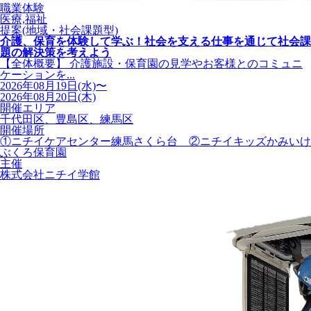
職業体験
医療,福祉
提案(地域・社会課題型)
介護、保育を体験して学ぶ！社会を支える仕事を通じて社会課
題の解決策を考えよう
【全体概要】 介護施設・保育園の見学やお客様とのコミュニ
ケーションを...
2026年08月19日(水)〜
2026年08月20日(木)
開催エリア
千代田区、豊島区、練馬区
開催場所
①ニチイケアセンター練馬さくら台 ②ニチイキッズかみいけ
ぶくろ保育園
主催
株式会社ニチイ学館