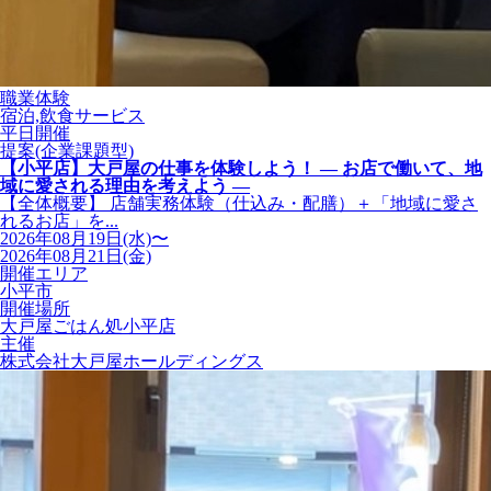
職業体験
宿泊,飲食サービス
平日開催
提案(企業課題型)
【小平店】大戸屋の仕事を体験しよう！ ― お店で働いて、地
域に愛される理由を考えよう ―
【全体概要】 店舗実務体験（仕込み・配膳）＋「地域に愛さ
れるお店」を...
2026年08月19日(水)〜
2026年08月21日(金)
開催エリア
小平市
開催場所
大戸屋ごはん処小平店
主催
株式会社大戸屋ホールディングス