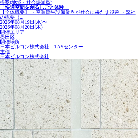
提案(地域・社会課題型)
「快適空間を創るしごと体験」
【全体概要】 ・空調衛生設備業界が社会に果たす役割 ・弊社
の概要（...
2026年08月19日(水)〜
2026年08月20日(木)
開催エリア
墨田区
開催場所
日本ビルコン株式会社 TASセンター
主催
日本ビルコン株式会社