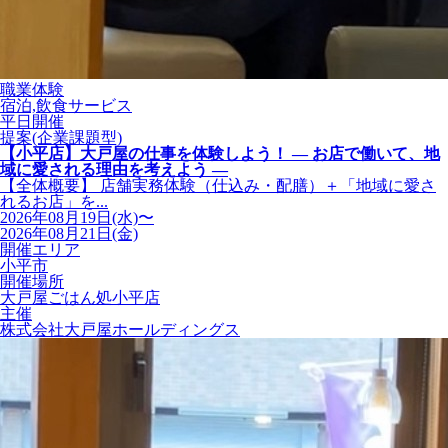
職業体験
宿泊,飲食サービス
平日開催
提案(企業課題型)
【小平店】大戸屋の仕事を体験しよう！ ― お店で働いて、地
域に愛される理由を考えよう ―
【全体概要】 店舗実務体験（仕込み・配膳）＋「地域に愛さ
れるお店」を...
2026年08月19日(水)〜
2026年08月21日(金)
開催エリア
小平市
開催場所
大戸屋ごはん処小平店
主催
株式会社大戸屋ホールディングス