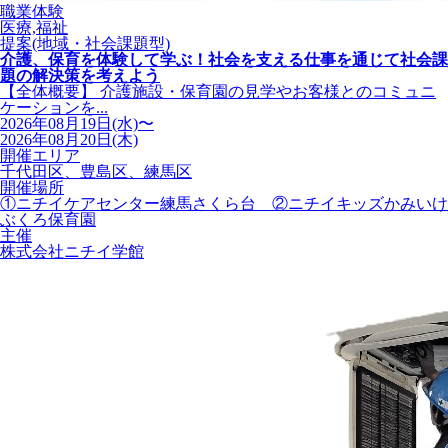
職業体験
医療,福祉
提案(地域・社会課題型)
介護、保育を体験して学ぶ！社会を支える仕事を通じて社会課
題の解決策を考えよう
【全体概要】 介護施設・保育園の見学やお客様とのコミュニ
ケーションを...
2026年08月19日(水)〜
2026年08月20日(木)
開催エリア
千代田区、豊島区、練馬区
開催場所
①ニチイケアセンター練馬さくら台 ②ニチイキッズかみいけ
ぶくろ保育園
主催
株式会社ニチイ学館