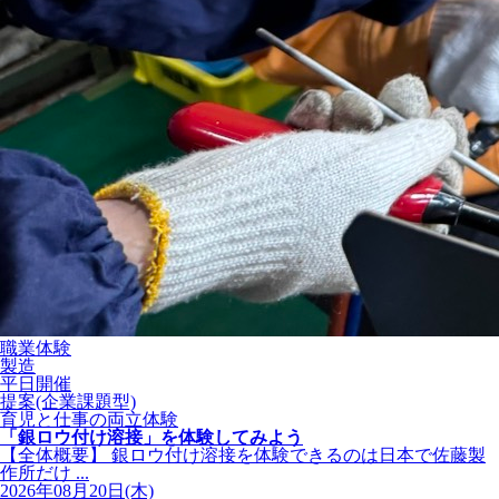
職業体験
製造
平日開催
提案(企業課題型)
育児と仕事の両立体験
「銀ロウ付け溶接」を体験してみよう
【全体概要】 銀ロウ付け溶接を体験できるのは日本で佐藤製
作所だけ ...
2026年08月20日(木)