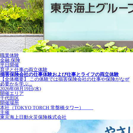
職業体験
金融,保険
平日開催
育児と仕事の両立体験
損害保険会社の仕事体験および仕事とライフの両立体験
【全体概要】 この体験では損害保険会社の仕事や保険がなぜ
必要かを学ぶ...
2026年08月19日(水)
開催エリア
千代田区
開催場所
本社（TOKYO TORCH 常盤橋タワー）
主催
東京海上日動火災保険株式会社