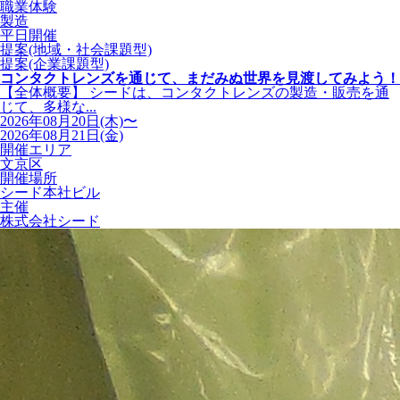
職業体験
製造
平日開催
提案(地域・社会課題型)
提案(企業課題型)
コンタクトレンズを通じて、まだみぬ世界を見渡してみよう！
【全体概要】 シードは、コンタクトレンズの製造・販売を通
じて、多様な...
2026年08月20日(木)〜
2026年08月21日(金)
開催エリア
文京区
開催場所
シード本社ビル
主催
株式会社シード