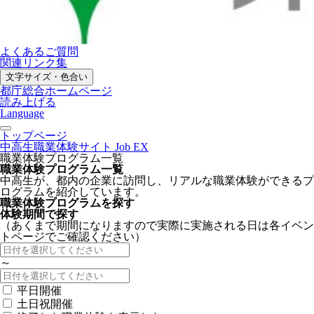
よくあるご質問
関連リンク集
文字サイズ・色合い
都庁総合ホームページ
読み上げる
Language
トップページ
中高生職業体験サイト Job EX
職業体験プログラム一覧
職業体験プログラム一覧
中高生が、都内の企業に訪問し、リアルな職業体験ができるプ
ログラムを紹介しています。
職業体験プログラムを探す
体験期間で探す
（あくまで期間になりますので実際に実施される日は各イベン
トページでご確認ください）
～
平日開催
土日祝開催