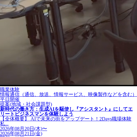
職業体験
情報通信（通信、放送、情報サービス、映像製作などを含む）
平日開催
提案(地域・社会課題型)
新時代の働き方：生成AIを駆使し『アシスタント』にしてエ
リートビジネスマンを体験しよう
【全体概要】 AIで未来の街をアップデート！2Days職場体験
私...
2026年08月20日(木)〜
2026年08月21日(金)