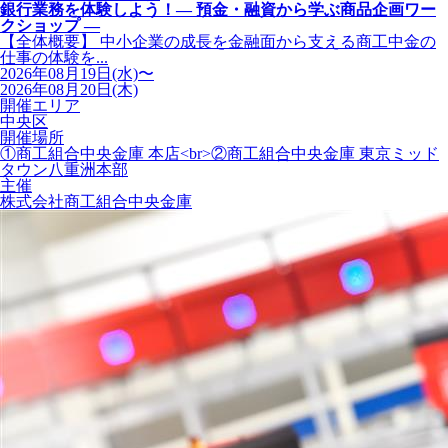
銀行業務を体験しよう！― 預金・融資から学ぶ商品企画ワー
クショップ ―
【全体概要】 中小企業の成長を金融面から支える商工中金の
仕事の体験を...
2026年08月19日(水)〜
2026年08月20日(木)
開催エリア
中央区
開催場所
①商工組合中央金庫 本店<br>②商工組合中央金庫 東京ミッド
タウン八重洲本部
主催
株式会社商工組合中央金庫