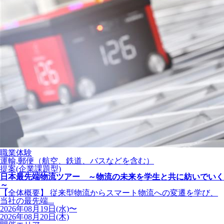
職業体験
運輸,郵便（航空、鉄道、バスなどを含む）
提案(企業課題型)
日本最先端物流ツアー ～物流の未来を学生と共に紡いでいく
～
【全体概要】 従来型物流からスマート物流への変遷を学び、
当社の最先端...
2026年08月19日(水)〜
2026年08月20日(木)