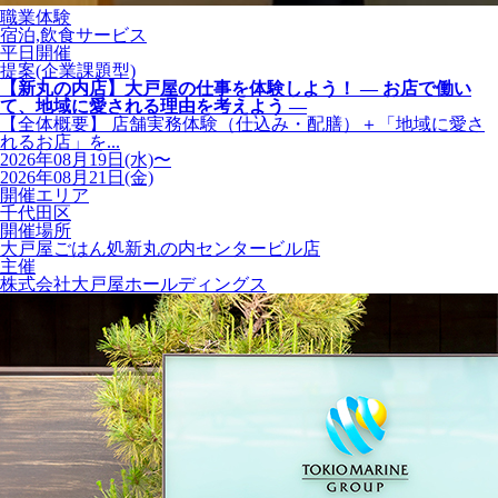
職業体験
宿泊,飲食サービス
平日開催
提案(企業課題型)
【新丸の内店】大戸屋の仕事を体験しよう！ ― お店で働い
て、地域に愛される理由を考えよう ―
【全体概要】 店舗実務体験（仕込み・配膳）＋「地域に愛さ
れるお店」を...
2026年08月19日(水)〜
2026年08月21日(金)
開催エリア
千代田区
開催場所
大戸屋ごはん処新丸の内センタービル店
主催
株式会社大戸屋ホールディングス