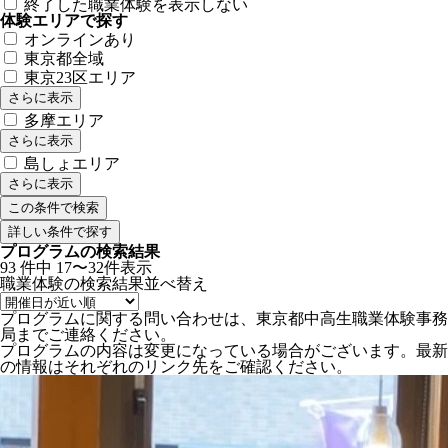
終了した職業体験を表示しない
体験エリアで探す
オンラインあり
東京都全域
東京23区エリア
さらに表示
多摩エリア
さらに表示
島しょエリア
さらに表示
詳しい条件で探す
プログラムの検索結果
93
件中
17〜32件表示
職業体験の検索結果
並べ替え
プログラムに関する問い合わせは、東京都中高生職業体験事務
局までご連絡ください。
プログラムの内容は変更になっている場合がございます。最新
の情報はそれぞれのリンク先をご確認ください。