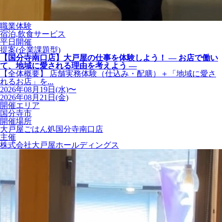
職業体験
宿泊,飲食サービス
平日開催
提案(企業課題型)
【国分寺南口店】大戸屋の仕事を体験しよう！ ― お店で働い
て、地域に愛される理由を考えよう ―
【全体概要】 店舗実務体験（仕込み・配膳）＋「地域に愛さ
れるお店」を...
2026年08月19日(水)〜
2026年08月21日(金)
開催エリア
国分寺市
開催場所
大戸屋ごはん処国分寺南口店
主催
株式会社大戸屋ホールディングス