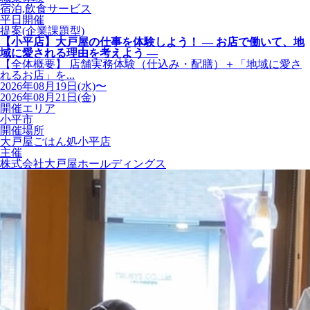
宿泊,飲食サービス
平日開催
提案(企業課題型)
【小平店】大戸屋の仕事を体験しよう！ ― お店で働いて、地
域に愛される理由を考えよう ―
【全体概要】 店舗実務体験（仕込み・配膳）＋「地域に愛さ
れるお店」を...
2026年08月19日(水)〜
2026年08月21日(金)
開催エリア
小平市
開催場所
大戸屋ごはん処小平店
主催
株式会社大戸屋ホールディングス