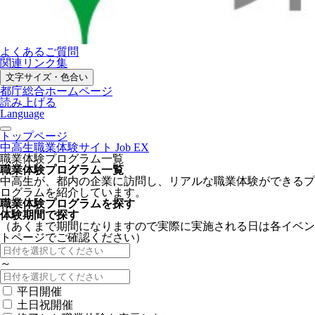
よくあるご質問
関連リンク集
文字サイズ・色合い
都庁総合ホームページ
読み上げる
Language
トップページ
中高生職業体験サイト Job EX
職業体験プログラム一覧
職業体験プログラム一覧
中高生が、都内の企業に訪問し、リアルな職業体験ができるプ
ログラムを紹介しています。
職業体験プログラムを探す
体験期間で探す
（あくまで期間になりますので実際に実施される日は各イベン
トページでご確認ください）
～
平日開催
土日祝開催