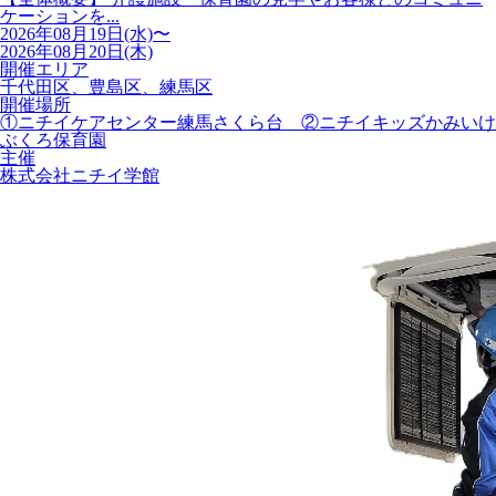
ケーションを...
2026年08月19日(水)〜
2026年08月20日(木)
開催エリア
千代田区、豊島区、練馬区
開催場所
①ニチイケアセンター練馬さくら台 ②ニチイキッズかみいけ
ぶくろ保育園
主催
株式会社ニチイ学館