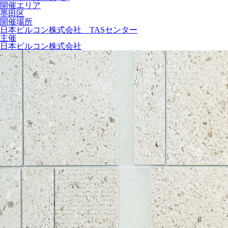
開催エリア
墨田区
開催場所
日本ビルコン株式会社 TASセンター
主催
日本ビルコン株式会社