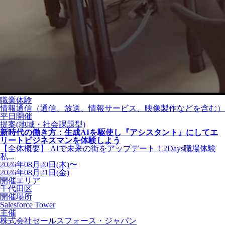
職業体験
情報通信（通信、放送、情報サービス、映像製作などを含む）
平日開催
提案(地域・社会課題型)
新時代の働き方：生成AIを駆使し『アシスタント』にしてエ
リートビジネスマンを体験しよう
【全体概要】 AIで未来の街をアップデート！2Days職場体験
私...
2026年08月20日(木)〜
2026年08月21日(金)
開催エリア
千代田区
開催場所
Salesforce Tower
主催
株式会社セールスフォース・ジャパン