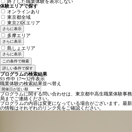
終了した職業体験を表示しない
体験エリアで探す
オンラインあり
東京都全域
東京23区エリア
さらに表示
多摩エリア
さらに表示
島しょエリア
さらに表示
詳しい条件で探す
プログラムの検索結果
93
件中
17〜32件表示
職業体験の検索結果
並べ替え
プログラムに関する問い合わせは、東京都中高生職業体験事務
局までご連絡ください。
プログラムの内容は変更になっている場合がございます。最新
の情報はそれぞれのリンク先をご確認ください。