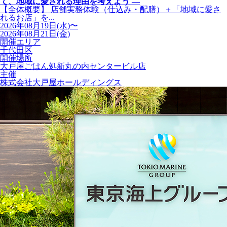
て、地域に愛される理由を考えよう ―
【全体概要】 店舗実務体験（仕込み・配膳）＋「地域に愛さ
れるお店」を...
2026年08月19日(水)〜
2026年08月21日(金)
開催エリア
千代田区
開催場所
大戸屋ごはん処新丸の内センタービル店
主催
株式会社大戸屋ホールディングス