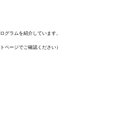
ログラムを紹介しています。
トページでご確認ください）