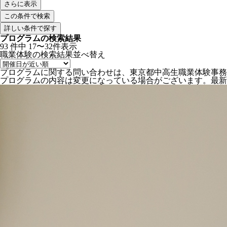
さらに表示
詳しい条件で探す
プログラムの検索結果
93
件中
17〜32件表示
職業体験の検索結果
並べ替え
プログラムに関する問い合わせは、東京都中高生職業体験事務
プログラムの内容は変更になっている場合がございます。最新