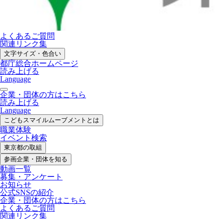
よくあるご質問
関連リンク集
文字サイズ・色合い
都庁総合ホームページ
読み上げる
Language
企業・団体の方はこちら
読み上げる
Language
こどもスマイル
ムーブメントとは
職業体験
イベント検索
東京都の取組
参画企業・
団体を知る
動画一覧
募集・
アンケート
お知らせ
公式SNS
の紹介
企業・団体の方
はこちら
よくあるご質問
関連リンク集