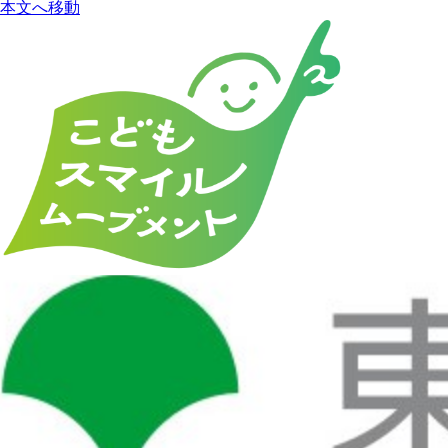
本文へ移動