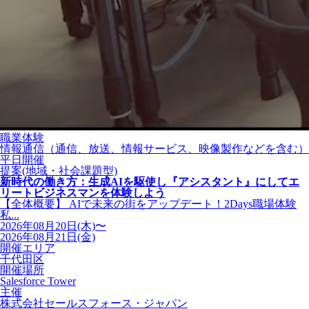
職業体験
情報通信（通信、放送、情報サービス、映像製作などを含む）
平日開催
提案(地域・社会課題型)
新時代の働き方：生成AIを駆使し『アシスタント』にしてエ
リートビジネスマンを体験しよう
【全体概要】 AIで未来の街をアップデート！2Days職場体験
私...
2026年08月20日(木)〜
2026年08月21日(金)
開催エリア
千代田区
開催場所
Salesforce Tower
主催
株式会社セールスフォース・ジャパン