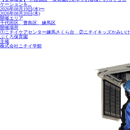
ケーションを...
2026年08月19日(水)〜
2026年08月20日(木)
開催エリア
千代田区、豊島区、練馬区
開催場所
①ニチイケアセンター練馬さくら台 ②ニチイキッズかみいけ
ぶくろ保育園
主催
株式会社ニチイ学館