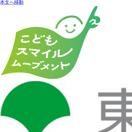
本文へ移動