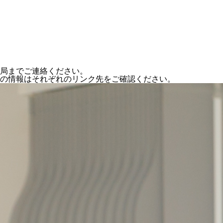
局までご連絡ください。
の情報はそれぞれのリンク先をご確認ください。