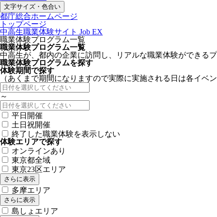
文字サイズ・色合い
都庁総合ホームページ
トップページ
中高生職業体験サイト Job EX
職業体験プログラム一覧
職業体験プログラム一覧
中高生が、都内の企業に訪問し、リアルな職業体験ができるプ
職業体験プログラムを探す
体験期間で探す
（あくまで期間になりますので実際に実施される日は各イベン
～
平日開催
土日祝開催
終了した職業体験を表示しない
体験エリアで探す
オンラインあり
東京都全域
東京23区エリア
さらに表示
多摩エリア
さらに表示
島しょエリア