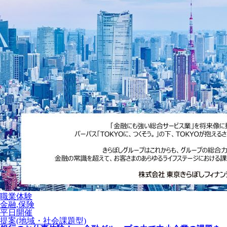
職業体験
金融,保険
平日開催
提案(地域・社会課題型)