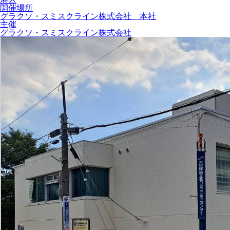
開催場所
グラクソ・スミスクライン株式会社 本社
主催
グラクソ・スミスクライン株式会社