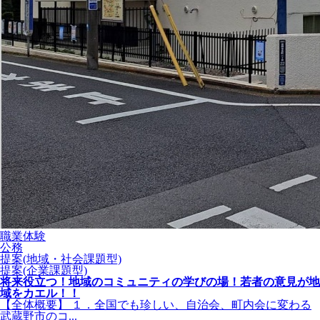
職業体験
公務
提案(地域・社会課題型)
提案(企業課題型)
将来役立つ！地域のコミュニティの学びの場！若者の意見が地
域をカエル！！
【全体概要】 １．全国でも珍しい、自治会、町内会に変わる
武蔵野市のコ...