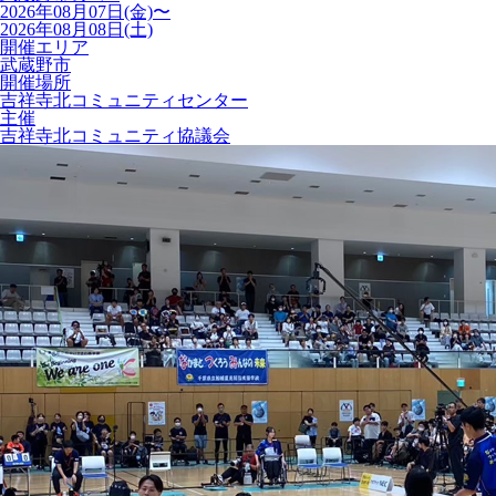
2026年08月07日(金)〜
2026年08月08日(土)
開催エリア
武蔵野市
開催場所
吉祥寺北コミュニティセンター
主催
吉祥寺北コミュニティ協議会