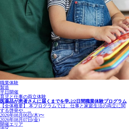
職業体験
製造
平日開催
育児と仕事の両立体験
医薬品が患者さんに届くまでを学ぶ2日間職業体験プログラム
【全体概要】 本プログラムでは、仕事と家庭生活の両立に関
する啓発や、...
2026年08月06日(木)〜
2026年08月07日(金)
開催エリア
港区