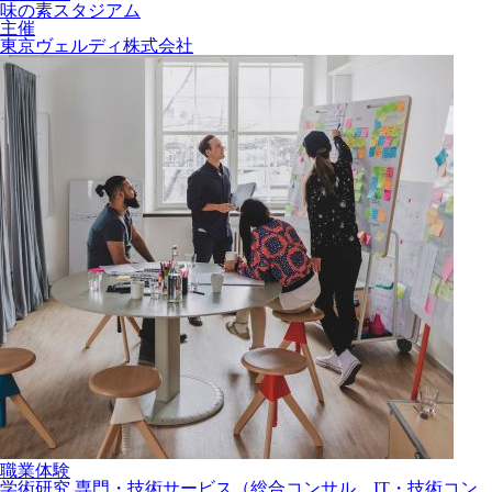
味の素スタジアム
主催
東京ヴェルディ株式会社
職業体験
学術研究,専門・技術サービス（総合コンサル、IT・技術コン