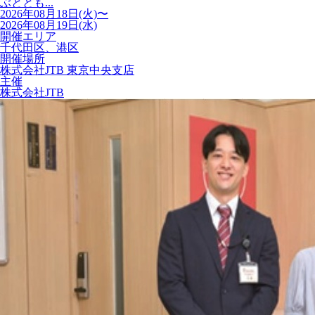
ぶととも...
2026年08月18日(火)〜
2026年08月19日(水)
開催エリア
千代田区、港区
開催場所
株式会社JTB 東京中央支店
主催
株式会社JTB