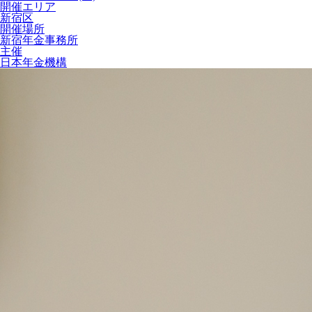
開催エリア
新宿区
開催場所
新宿年金事務所
主催
日本年金機構