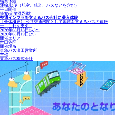
職業体験
運輸,郵便（航空、鉄道、バスなどを含む）
平日開催
提案(企業課題型)
交通インフラを支えるバス会社に潜入体験
【全体概要】 公共交通機関として地域を支えるバスの運転
士、これを支え...
2026年08月18日(火)〜
2026年08月19日(水)
開催エリア
世田谷区
開催場所
東急バス瀬田営業所
主催
東急バス株式会社