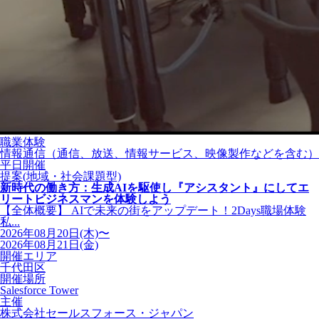
職業体験
情報通信（通信、放送、情報サービス、映像製作などを含む）
平日開催
提案(地域・社会課題型)
新時代の働き方：生成AIを駆使し『アシスタント』にしてエ
リートビジネスマンを体験しよう
【全体概要】 AIで未来の街をアップデート！2Days職場体験
私...
2026年08月20日(木)〜
2026年08月21日(金)
開催エリア
千代田区
開催場所
Salesforce Tower
主催
株式会社セールスフォース・ジャパン