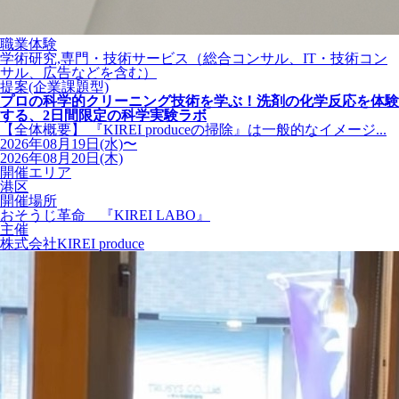
職業体験
学術研究,専門・技術サービス（総合コンサル、IT・技術コン
サル、広告などを含む）
提案(企業課題型)
プロの科学的クリーニング技術を学ぶ！洗剤の化学反応を体験
する、2日間限定の科学実験ラボ
【全体概要】 『KIREI produceの掃除』は一般的なイメージ...
2026年08月19日(水)〜
2026年08月20日(木)
開催エリア
港区
開催場所
おそうじ革命 『KIREI LABO』
主催
株式会社KIREI produce