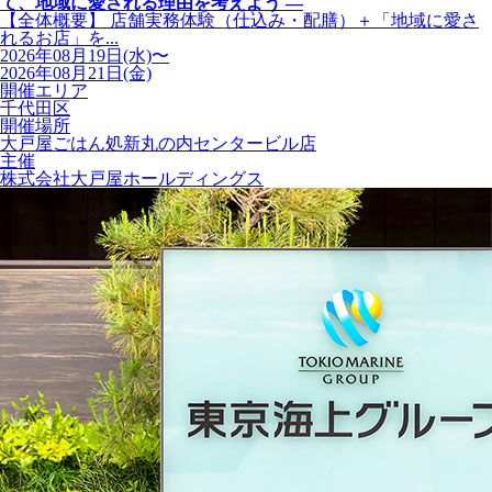
て、地域に愛される理由を考えよう ―
【全体概要】 店舗実務体験（仕込み・配膳）＋「地域に愛さ
れるお店」を...
2026年08月19日(水)〜
2026年08月21日(金)
開催エリア
千代田区
開催場所
大戸屋ごはん処新丸の内センタービル店
主催
株式会社大戸屋ホールディングス