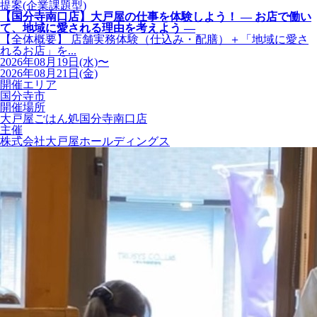
提案(企業課題型)
【国分寺南口店】大戸屋の仕事を体験しよう！ ― お店で働い
て、地域に愛される理由を考えよう ―
【全体概要】 店舗実務体験（仕込み・配膳）＋「地域に愛さ
れるお店」を...
2026年08月19日(水)〜
2026年08月21日(金)
開催エリア
国分寺市
開催場所
大戸屋ごはん処国分寺南口店
主催
株式会社大戸屋ホールディングス