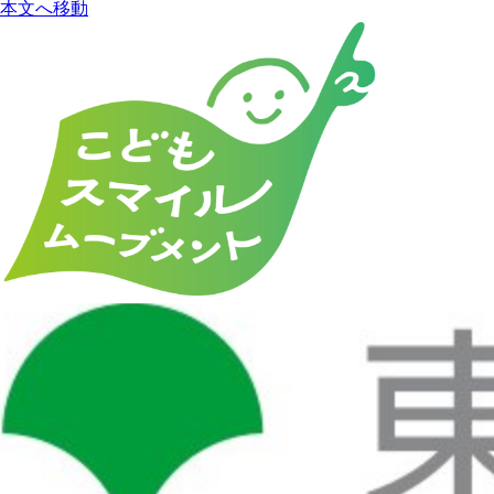
本文へ移動