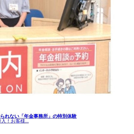
見られない「年金事務所」の特別体験
！お客様...