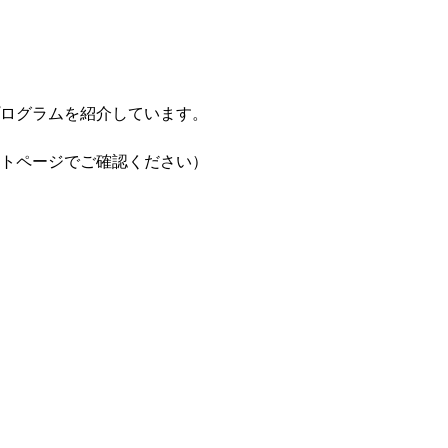
ログラムを紹介しています。
トページでご確認ください）