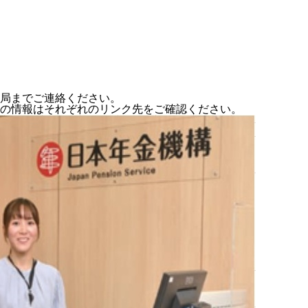
局までご連絡ください。
の情報はそれぞれのリンク先をご確認ください。