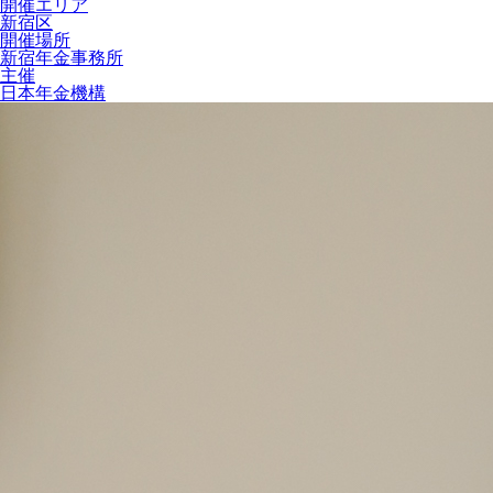
開催エリア
新宿区
開催場所
新宿年金事務所
主催
日本年金機構