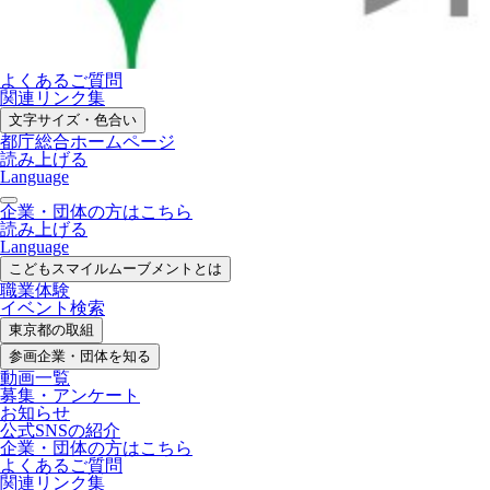
よくあるご質問
関連リンク集
文字サイズ・色合い
都庁総合ホームページ
読み上げる
Language
企業・団体の方はこちら
読み上げる
Language
こどもスマイル
ムーブメントとは
職業体験
イベント検索
東京都の取組
参画企業・
団体を知る
動画一覧
募集・
アンケート
お知らせ
公式SNS
の紹介
企業・団体の方
はこちら
よくあるご質問
関連リンク集