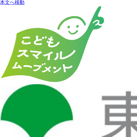
本文へ移動