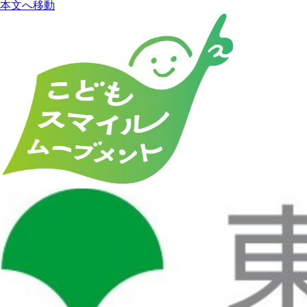
本文へ移動