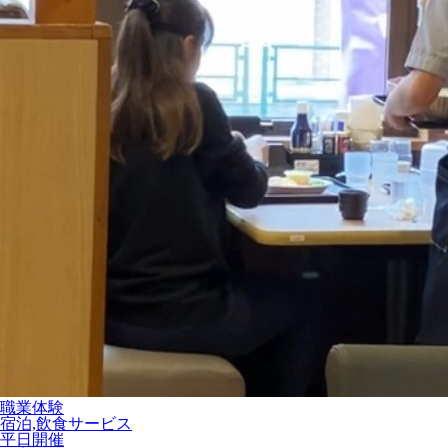
職業体験
宿泊,飲食サービス
平日開催