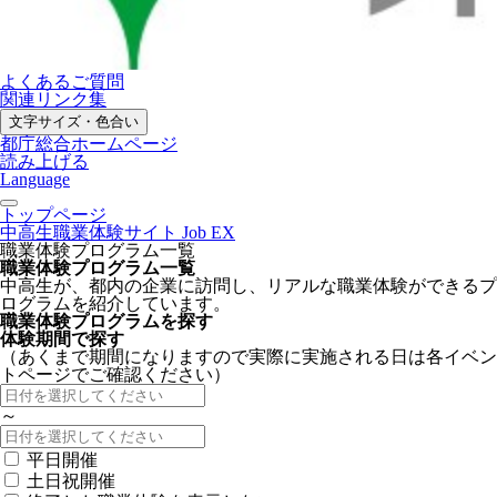
よくあるご質問
関連リンク集
文字サイズ・色合い
都庁総合ホームページ
読み上げる
Language
トップページ
中高生職業体験サイト Job EX
職業体験プログラム一覧
職業体験プログラム一覧
中高生が、都内の企業に訪問し、リアルな職業体験ができるプ
ログラムを紹介しています。
職業体験プログラムを探す
体験期間で探す
（あくまで期間になりますので実際に実施される日は各イベン
トページでご確認ください）
～
平日開催
土日祝開催