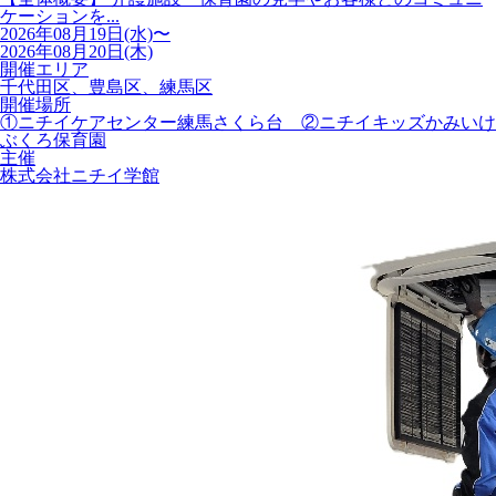
ケーションを...
2026年08月19日(水)〜
2026年08月20日(木)
開催エリア
千代田区、豊島区、練馬区
開催場所
①ニチイケアセンター練馬さくら台 ②ニチイキッズかみいけ
ぶくろ保育園
主催
株式会社ニチイ学館