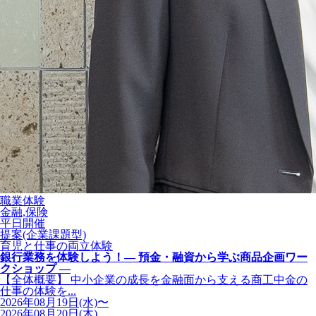
職業体験
金融,保険
平日開催
提案(企業課題型)
育児と仕事の両立体験
銀行業務を体験しよう！― 預金・融資から学ぶ商品企画ワー
クショップ ―
【全体概要】 中小企業の成長を金融面から支える商工中金の
仕事の体験を...
2026年08月19日(水)〜
2026年08月20日(木)