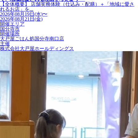
【全体概要】 店舗実務体験（仕込み・配膳）＋「地域に愛さ
れるお店」を...
2026年08月19日(水)〜
2026年08月21日(金)
開催エリア
国分寺市
開催場所
大戸屋ごはん処国分寺南口店
主催
株式会社大戸屋ホールディングス