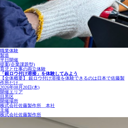
職業体験
製造
平日開催
提案(企業課題型)
育児と仕事の両立体験
「銀ロウ付け溶接」を体験してみよう
【全体概要】 銀ロウ付け溶接を体験できるのは日本で佐藤製
作所だけ ...
2026年08月20日(木)
開催エリア
目黒区
開催場所
株式会社佐藤製作所 本社
主催
株式会社佐藤製作所