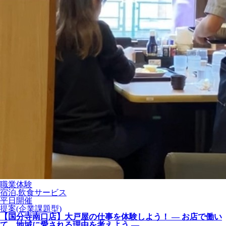
職業体験
宿泊,飲食サービス
平日開催
提案(企業課題型)
【国分寺南口店】大戸屋の仕事を体験しよう！ ― お店で働い
て、地域に愛される理由を考えよう ―