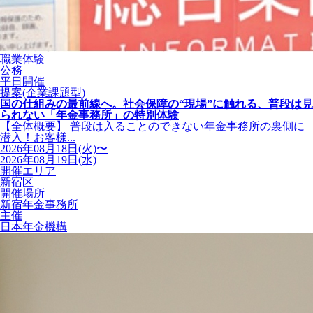
職業体験
公務
平日開催
提案(企業課題型)
国の仕組みの最前線へ。社会保障の“現場”に触れる、普段は見
られない「年金事務所」の特別体験
【全体概要】 普段は入ることのできない年金事務所の裏側に
潜入！お客様...
2026年08月18日(火)〜
2026年08月19日(水)
開催エリア
新宿区
開催場所
新宿年金事務所
主催
日本年金機構