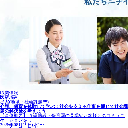
職業体験
医療,福祉
提案(地域・社会課題型)
介護、保育を体験して学ぶ！社会を支える仕事を通じて社会課
題の解決策を考えよう
【全体概要】 介護施設・保育園の見学やお客様とのコミュニ
ケーションを...
2026年08月19日(水)〜