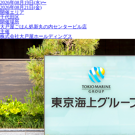
2026年08月19日(水)〜
2026年08月21日(金)
開催エリア
千代田区
開催場所
大戸屋ごはん処新丸の内センタービル店
主催
株式会社大戸屋ホールディングス