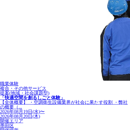
職業体験
複合・その他サービス
提案(地域・社会課題型)
「快適空間を創るしごと体験」
【全体概要】 ・空調衛生設備業界が社会に果たす役割 ・弊社
の概要（...
2026年08月19日(水)〜
2026年08月20日(木)
開催エリア
墨田区