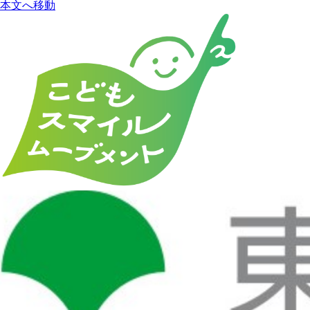
本文へ移動