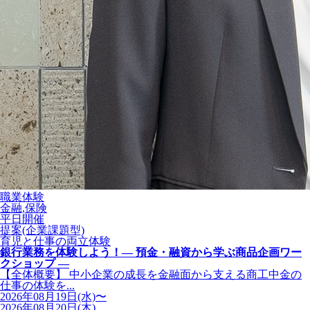
職業体験
金融,保険
平日開催
提案(企業課題型)
育児と仕事の両立体験
銀行業務を体験しよう！― 預金・融資から学ぶ商品企画ワー
クショップ ―
【全体概要】 中小企業の成長を金融面から支える商工中金の
仕事の体験を...
2026年08月19日(水)〜
2026年08月20日(木)