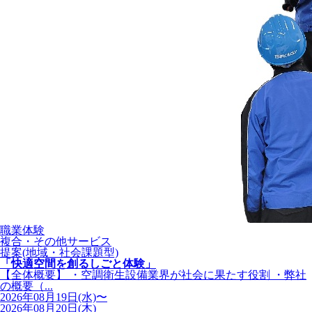
職業体験
複合・その他サービス
提案(地域・社会課題型)
「快適空間を創るしごと体験」
【全体概要】 ・空調衛生設備業界が社会に果たす役割 ・弊社
の概要（...
2026年08月19日(水)〜
2026年08月20日(木)