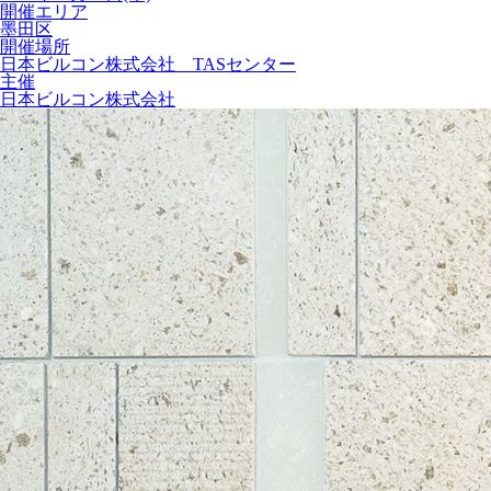
開催エリア
墨田区
開催場所
日本ビルコン株式会社 TASセンター
主催
日本ビルコン株式会社