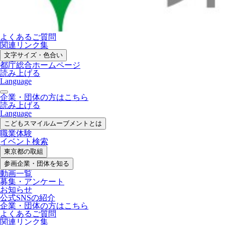
よくあるご質問
関連リンク集
文字サイズ・色合い
都庁総合ホームページ
読み上げる
Language
企業・団体の方はこちら
読み上げる
Language
こどもスマイル
ムーブメントとは
職業体験
イベント検索
東京都の取組
参画企業・
団体を知る
動画一覧
募集・
アンケート
お知らせ
公式SNS
の紹介
企業・団体の方
はこちら
よくあるご質問
関連リンク集