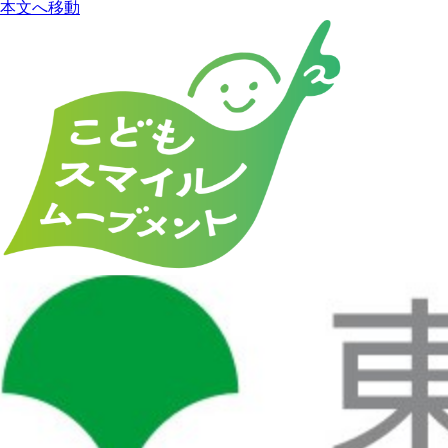
本文へ移動