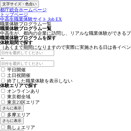
文字サイズ・色合い
都庁総合ホームページ
トップページ
中高生職業体験サイト Job EX
職業体験プログラム一覧
職業体験プログラム一覧
中高生が、都内の企業に訪問し、リアルな職業体験ができるプ
職業体験プログラムを探す
体験期間で探す
（あくまで期間になりますので実際に実施される日は各イベン
～
平日開催
土日祝開催
終了した職業体験を表示しない
体験エリアで探す
オンラインあり
東京都全域
東京23区エリア
さらに表示
多摩エリア
さらに表示
島しょエリア