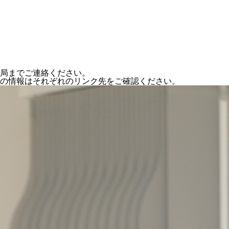
局までご連絡ください。
の情報はそれぞれのリンク先をご確認ください。