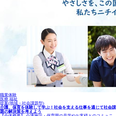
職業体験
医療,福祉
提案(地域・社会課題型)
介護、保育を体験して学ぶ！社会を支える仕事を通じて社会課
題の解決策を考えよう
【全体概要】 介護施設・保育園の見学やお客様とのコミュニ