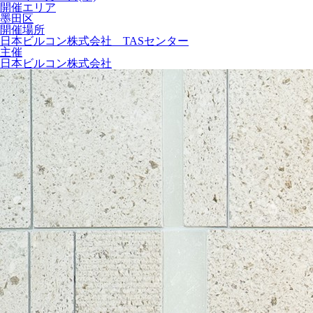
開催エリア
墨田区
開催場所
日本ビルコン株式会社 TASセンター
主催
日本ビルコン株式会社