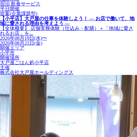
宿泊,飲食サービス
平日開催
提案(企業課題型)
【小平店】大戸屋の仕事を体験しよう！ ― お店で働いて、地
域に愛される理由を考えよう ―
【全体概要】 店舗実務体験（仕込み・配膳）＋「地域に愛さ
れるお店」を...
2026年08月19日(水)〜
2026年08月21日(金)
開催エリア
小平市
開催場所
大戸屋ごはん処小平店
主催
株式会社大戸屋ホールディングス