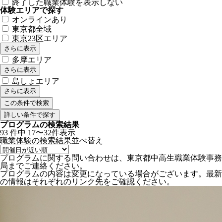
終了した職業体験を表示しない
体験エリアで探す
オンラインあり
東京都全域
東京23区エリア
さらに表示
多摩エリア
さらに表示
島しょエリア
さらに表示
詳しい条件で探す
プログラムの検索結果
93
件中
17〜32件表示
職業体験の検索結果
並べ替え
プログラムに関する問い合わせは、東京都中高生職業体験事務
局までご連絡ください。
プログラムの内容は変更になっている場合がございます。最新
の情報はそれぞれのリンク先をご確認ください。