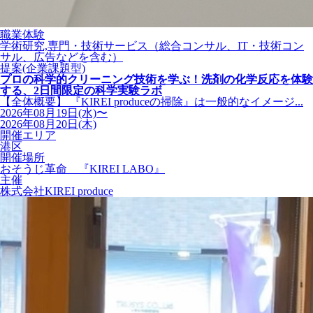
職業体験
学術研究,専門・技術サービス（総合コンサル、IT・技術コン
サル、広告などを含む）
提案(企業課題型)
プロの科学的クリーニング技術を学ぶ！洗剤の化学反応を体験
する、2日間限定の科学実験ラボ
【全体概要】 『KIREI produceの掃除』は一般的なイメージ...
2026年08月19日(水)〜
2026年08月20日(木)
開催エリア
港区
開催場所
おそうじ革命 『KIREI LABO』
主催
株式会社KIREI produce