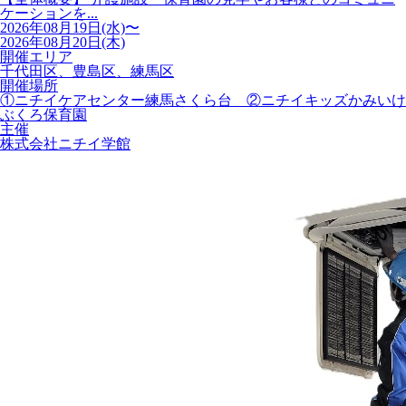
ケーションを...
2026年08月19日(水)〜
2026年08月20日(木)
開催エリア
千代田区、豊島区、練馬区
開催場所
①ニチイケアセンター練馬さくら台 ②ニチイキッズかみいけ
ぶくろ保育園
主催
株式会社ニチイ学館