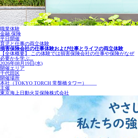
職業体験
金融,保険
平日開催
育児と仕事の両立体験
損害保険会社の仕事体験および仕事とライフの両立体験
【全体概要】 この体験では損害保険会社の仕事や保険がなぜ
必要かを学ぶ...
2026年08月19日(水)
開催エリア
千代田区
開催場所
本社（TOKYO TORCH 常盤橋タワー）
主催
東京海上日動火災保険株式会社