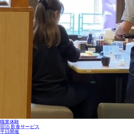
職業体験
宿泊,飲食サービス
平日開催