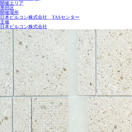
開催エリア
墨田区
開催場所
日本ビルコン株式会社 TASセンター
主催
日本ビルコン株式会社