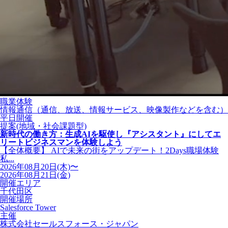
職業体験
情報通信（通信、放送、情報サービス、映像製作などを含む）
平日開催
提案(地域・社会課題型)
新時代の働き方：生成AIを駆使し『アシスタント』にしてエ
リートビジネスマンを体験しよう
【全体概要】 AIで未来の街をアップデート！2Days職場体験
私...
2026年08月20日(木)〜
2026年08月21日(金)
開催エリア
千代田区
開催場所
Salesforce Tower
主催
株式会社セールスフォース・ジャパン