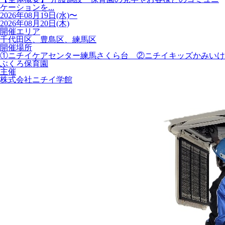
ケーションを...
2026年08月19日(水)〜
2026年08月20日(木)
開催エリア
千代田区、豊島区、練馬区
開催場所
①ニチイケアセンター練馬さくら台 ②ニチイキッズかみいけ
ぶくろ保育園
主催
株式会社ニチイ学館