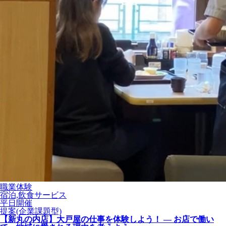
職業体験
宿泊,飲食サービス
平日開催
提案(企業課題型)
【新丸の内店】大戸屋の仕事を体験しよう！ ― お店で働い