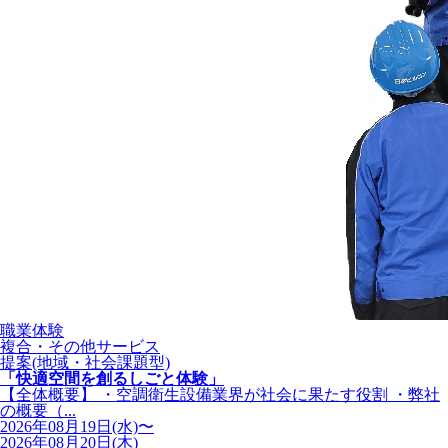
職業体験
複合・その他サービス
提案(地域・社会課題型)
「快適空間を創るしごと体験」
【全体概要】 ・空調衛生設備業界が社会に果たす役割 ・弊社
の概要（...
2026年08月19日(水)〜
2026年08月20日(木)