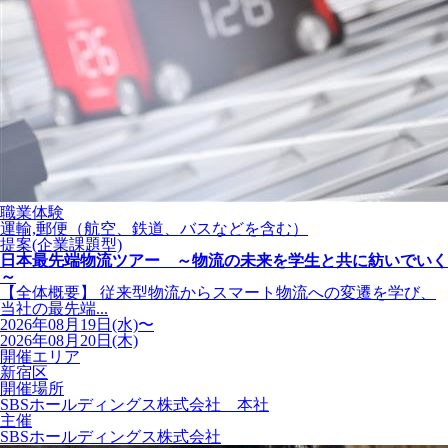
職業体験
運輸,郵便（航空、鉄道、バスなどを含む）
提案(企業課題型)
日本最先端物流ツアー ～物流の未来を学生と共に紡いでいく
～
【全体概要】 従来型物流からスマート物流への変遷を学び、
当社の最先端...
2026年08月19日(水)〜
2026年08月20日(木)
開催エリア
新宿区
開催場所
SBSホールディングス株式会社 本社
主催
SBSホールディングス株式会社