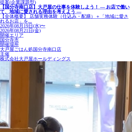
提案(企業課題型)
【国分寺南口店】大戸屋の仕事を体験しよう！ ― お店で働い
て、地域に愛される理由を考えよう ―
【全体概要】 店舗実務体験（仕込み・配膳）＋「地域に愛さ
れるお店」を...
2026年08月19日(水)〜
2026年08月21日(金)
開催エリア
国分寺市
開催場所
大戸屋ごはん処国分寺南口店
主催
株式会社大戸屋ホールディングス