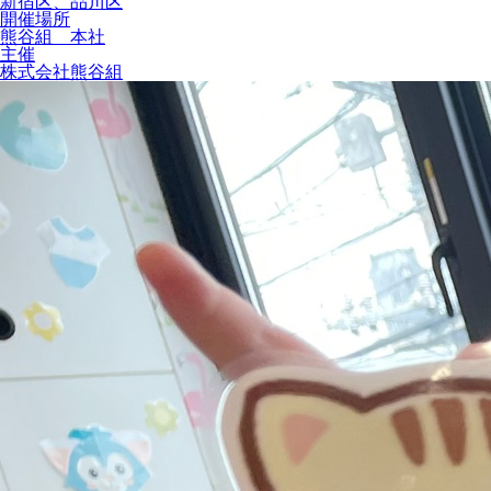
新宿区、品川区
開催場所
熊谷組 本社
主催
株式会社熊谷組