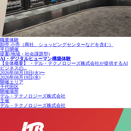
職業体験
卸売,小売（商社、ショッピングセンターなどを含む）
平日開催
提案(地域・社会課題型)
AI・デジタルヒューマン構築体験
【全体概要】 ・デル・テクノロジーズ株式会社が提供するAI
ビジネスの...
2026年08月18日(火)〜
2026年08月19日(水)
開催エリア
千代田区
開催場所
デル・テクノロジーズ株式会社
主催
デル・テクノロジーズ株式会社