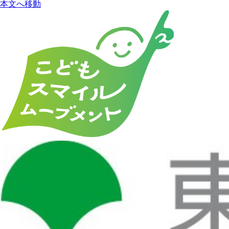
本文へ移動