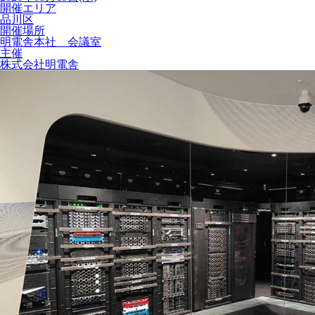
開催エリア
品川区
開催場所
明電舎本社 会議室
主催
株式会社明電舎