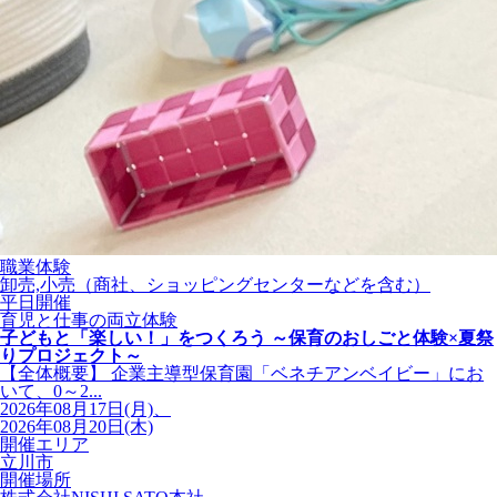
職業体験
卸売,小売（商社、ショッピングセンターなどを含む）
平日開催
育児と仕事の両立体験
子どもと「楽しい！」をつくろう ～保育のおしごと体験×夏祭
りプロジェクト～
【全体概要】 企業主導型保育園「ベネチアンベイビー」にお
いて、0～2...
2026年08月17日(月)、
2026年08月20日(木)
開催エリア
立川市
開催場所