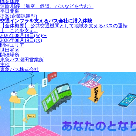
職業体験
運輸,郵便（航空、鉄道、バスなどを含む）
平日開催
提案(企業課題型)
交通インフラを支えるバス会社に潜入体験
【全体概要】 公共交通機関として地域を支えるバスの運転
士、これを支え...
2026年08月18日(火)〜
2026年08月19日(水)
開催エリア
世田谷区
開催場所
東急バス瀬田営業所
主催
東急バス株式会社