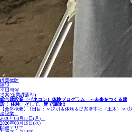
職業体験
建設
平日開催
提案(企業課題型)
総合建設業（ゼネコン）体験プログラム ～未来をつくる建
設！ 体験、そして、皆で議論‼
【全体概要】 1日目：≪説明＆体験＆提案＠本社（土木）≫ ①
建設業...
2026年08月17日(月)、
2026年08月19日(水)
開催エリア