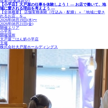
提案(企業課題型)
【小平店】大戸屋の仕事を体験しよう！ ― お店で働いて、地
域に愛される理由を考えよう ―
【全体概要】 店舗実務体験（仕込み・配膳）＋「地域に愛さ
れるお店」を...
2026年08月19日(水)〜
2026年08月21日(金)
開催エリア
小平市
開催場所
大戸屋ごはん処小平店
主催
株式会社大戸屋ホールディングス