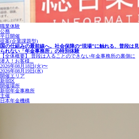
職業体験
公務
平日開催
提案(企業課題型)
国の仕組みの最前線へ。社会保障の“現場”に触れる、普段は見
られない「年金事務所」の特別体験
【全体概要】 普段は入ることのできない年金事務所の裏側に
潜入！お客様...
2026年08月18日(火)〜
2026年08月19日(水)
開催エリア
新宿区
開催場所
新宿年金事務所
主催
日本年金機構