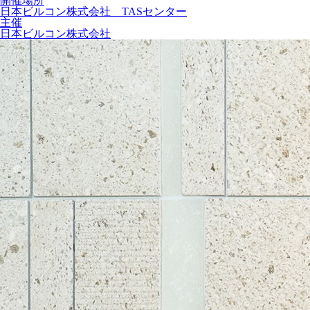
開催場所
日本ビルコン株式会社 TASセンター
主催
日本ビルコン株式会社