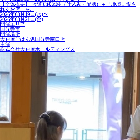
【全体概要】 店舗実務体験（仕込み・配膳）＋「地域に愛さ
れるお店」を...
2026年08月19日(水)〜
2026年08月21日(金)
開催エリア
国分寺市
開催場所
大戸屋ごはん処国分寺南口店
主催
株式会社大戸屋ホールディングス