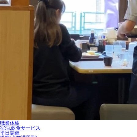
職業体験
宿泊,飲食サービス
平日開催