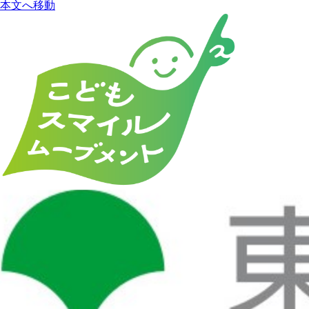
本文へ移動