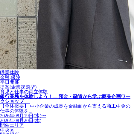
職業体験
金融,保険
平日開催
提案(企業課題型)
育児と仕事の両立体験
銀行業務を体験しよう！― 預金・融資から学ぶ商品企画ワー
クショップ ―
【全体概要】 中小企業の成長を金融面から支える商工中金の
仕事の体験を...
2026年08月19日(水)〜
2026年08月20日(木)
開催エリア
中央区