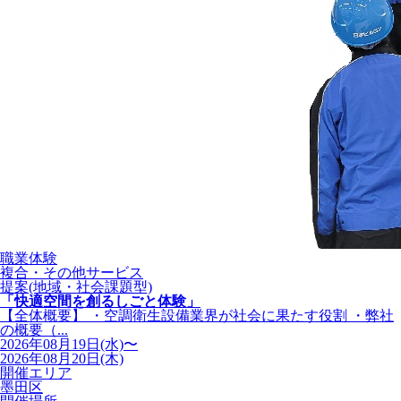
職業体験
複合・その他サービス
提案(地域・社会課題型)
「快適空間を創るしごと体験」
【全体概要】 ・空調衛生設備業界が社会に果たす役割 ・弊社
の概要（...
2026年08月19日(水)〜
2026年08月20日(木)
開催エリア
墨田区