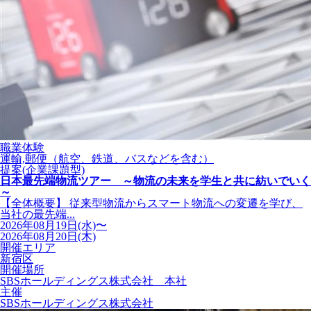
職業体験
運輸,郵便（航空、鉄道、バスなどを含む）
提案(企業課題型)
日本最先端物流ツアー ～物流の未来を学生と共に紡いでいく
～
【全体概要】 従来型物流からスマート物流への変遷を学び、
当社の最先端...
2026年08月19日(水)〜
2026年08月20日(木)
開催エリア
新宿区
開催場所
SBSホールディングス株式会社 本社
主催
SBSホールディングス株式会社