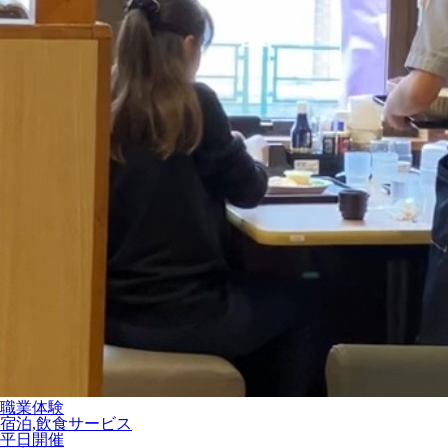
職業体験
宿泊,飲食サービス
平日開催