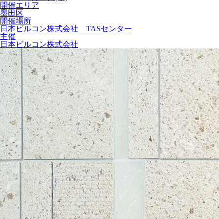
開催エリア
墨田区
開催場所
日本ビルコン株式会社 TASセンター
主催
日本ビルコン株式会社