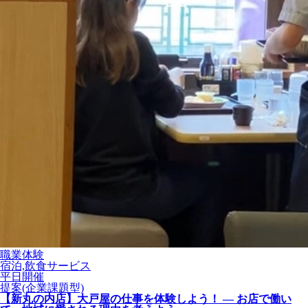
職業体験
宿泊,飲食サービス
平日開催
提案(企業課題型)
【新丸の内店】大戸屋の仕事を体験しよう！ ― お店で働い