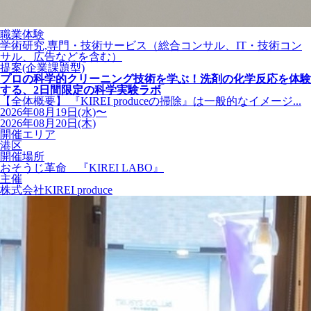
職業体験
学術研究,専門・技術サービス（総合コンサル、IT・技術コン
サル、広告などを含む）
提案(企業課題型)
プロの科学的クリーニング技術を学ぶ！洗剤の化学反応を体験
する、2日間限定の科学実験ラボ
【全体概要】 『KIREI produceの掃除』は一般的なイメージ...
2026年08月19日(水)〜
2026年08月20日(木)
開催エリア
港区
開催場所
おそうじ革命 『KIREI LABO』
主催
株式会社KIREI produce