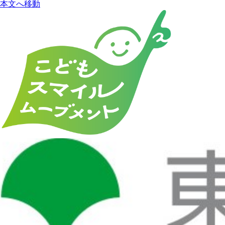
本文へ移動