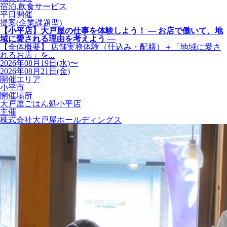
宿泊,飲食サービス
平日開催
提案(企業課題型)
【小平店】大戸屋の仕事を体験しよう！ ― お店で働いて、地
域に愛される理由を考えよう ―
【全体概要】 店舗実務体験（仕込み・配膳）＋「地域に愛さ
れるお店」を...
2026年08月19日(水)〜
2026年08月21日(金)
開催エリア
小平市
開催場所
大戸屋ごはん処小平店
主催
株式会社大戸屋ホールディングス