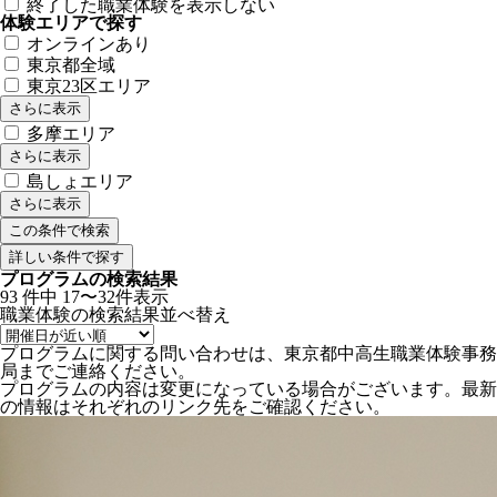
終了した職業体験を表示しない
体験エリアで探す
オンラインあり
東京都全域
東京23区エリア
さらに表示
多摩エリア
さらに表示
島しょエリア
さらに表示
詳しい条件で探す
プログラムの検索結果
93
件中
17〜32件表示
職業体験の検索結果
並べ替え
プログラムに関する問い合わせは、東京都中高生職業体験事務
局までご連絡ください。
プログラムの内容は変更になっている場合がございます。最新
の情報はそれぞれのリンク先をご確認ください。