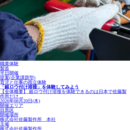
職業体験
製造
平日開催
提案(企業課題型)
育児と仕事の両立体験
「銀ロウ付け溶接」を体験してみよう
【全体概要】 銀ロウ付け溶接を体験できるのは日本で佐藤製
作所だけ ...
2026年08月20日(木)
開催エリア
目黒区
開催場所
株式会社佐藤製作所 本社
主催
株式会社佐藤製作所