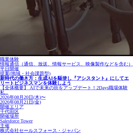
職業体験
情報通信（通信、放送、情報サービス、映像製作などを含む）
平日開催
提案(地域・社会課題型)
新時代の働き方：生成AIを駆使し『アシスタント』にしてエ
リートビジネスマンを体験しよう
【全体概要】 AIで未来の街をアップデート！2Days職場体験
私...
2026年08月20日(木)〜
2026年08月21日(金)
開催エリア
千代田区
開催場所
Salesforce Tower
主催
株式会社セールスフォース・ジャパン