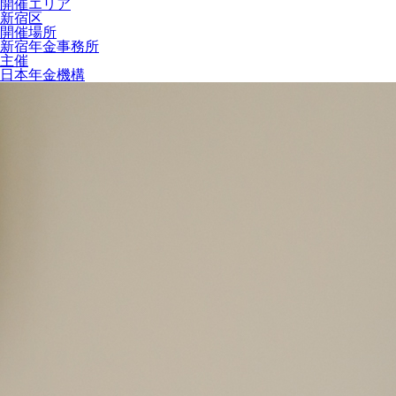
開催エリア
新宿区
開催場所
新宿年金事務所
主催
日本年金機構