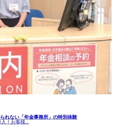
見られない「年金事務所」の特別体験
！お客様...