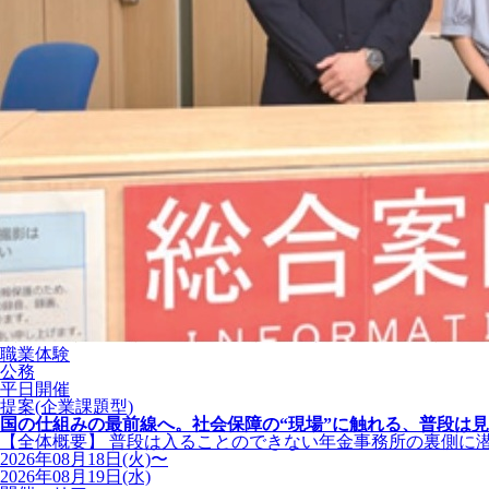
職業体験
公務
平日開催
提案(企業課題型)
国の仕組みの最前線へ。社会保障の“現場”に触れる、普段は
【全体概要】 普段は入ることのできない年金事務所の裏側に潜入
2026年08月18日(火)〜
2026年08月19日(水)