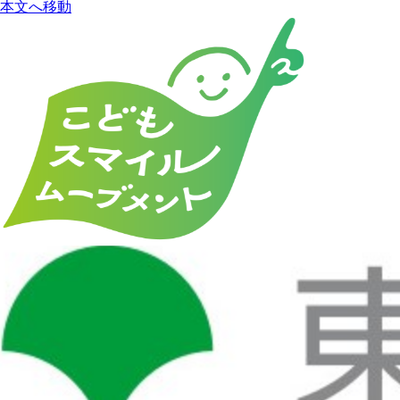
本文へ移動