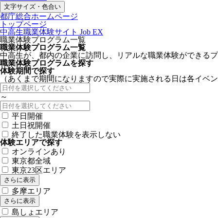
文字サイズ・色合い
都庁総合ホームページ
トップページ
中高生職業体験サイト Job EX
職業体験プログラム一覧
職業体験プログラム一覧
中高生が、都内の企業に訪問し、リアルな職業体験ができるプ
職業体験プログラムを探す
体験期間で探す
（あくまで期間になりますので実際に実施される日は各イベン
～
平日開催
土日祝開催
終了した職業体験を表示しない
体験エリアで探す
オンラインあり
東京都全域
東京23区エリア
さらに表示
多摩エリア
さらに表示
島しょエリア