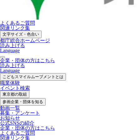
よくあるご質問
関連リンク集
文字サイズ・色合い
都庁総合ホームページ
読み上げる
Language
企業・団体の方はこちら
読み上げる
Language
こどもスマイル
ムーブメントとは
職業体験
イベント検索
東京都の取組
参画企業・
団体を知る
動画一覧
募集・
アンケート
お知らせ
公式SNS
の紹介
企業・団体の方
はこちら
よくあるご質問
関連リンク集