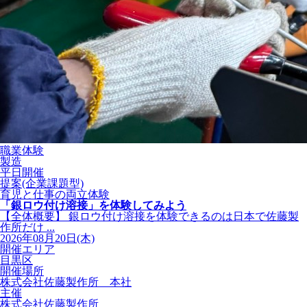
職業体験
製造
平日開催
提案(企業課題型)
育児と仕事の両立体験
「銀ロウ付け溶接」を体験してみよう
【全体概要】 銀ロウ付け溶接を体験できるのは日本で佐藤製
作所だけ ...
2026年08月20日(木)
開催エリア
目黒区
開催場所
株式会社佐藤製作所 本社
主催
株式会社佐藤製作所