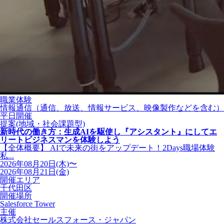
職業体験
情報通信（通信、放送、情報サービス、映像製作などを含む）
平日開催
提案(地域・社会課題型)
新時代の働き方：生成AIを駆使し『アシスタント』にしてエ
リートビジネスマンを体験しよう
【全体概要】 AIで未来の街をアップデート！2Days職場体験
私...
2026年08月20日(木)〜
2026年08月21日(金)
開催エリア
千代田区
開催場所
Salesforce Tower
主催
株式会社セールスフォース・ジャパン