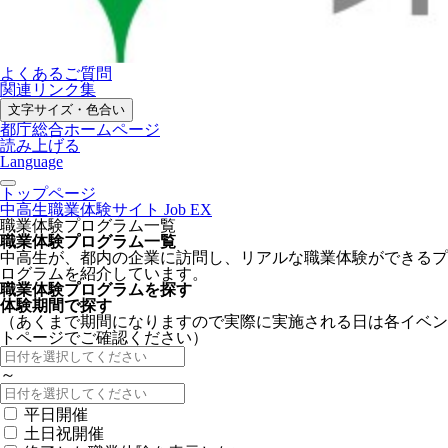
よくあるご質問
関連リンク集
文字サイズ・色合い
都庁総合ホームページ
読み上げる
Language
トップページ
中高生職業体験サイト Job EX
職業体験プログラム一覧
職業体験プログラム一覧
中高生が、都内の企業に訪問し、リアルな職業体験ができるプ
ログラムを紹介しています。
職業体験プログラムを探す
体験期間で探す
（あくまで期間になりますので実際に実施される日は各イベン
トページでご確認ください）
～
平日開催
土日祝開催