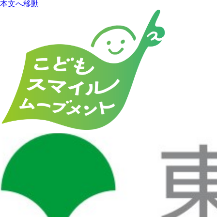
本文へ移動