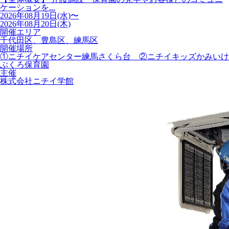
ケーションを...
2026年08月19日(水)〜
2026年08月20日(木)
開催エリア
千代田区、豊島区、練馬区
開催場所
①ニチイケアセンター練馬さくら台 ②ニチイキッズかみいけ
ぶくろ保育園
主催
株式会社ニチイ学館