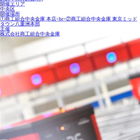
開催エリア
中央区
開催場所
①商工組合中央金庫 本店<br>②商工組合中央金庫 東京ミッド
タウン八重洲本部
主催
株式会社商工組合中央金庫