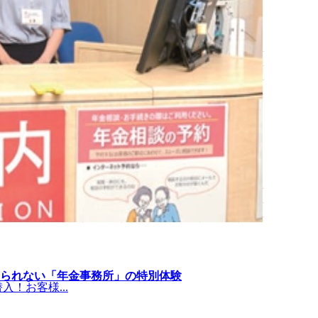
見られない「年金事務所」の特別体験
！お客様...