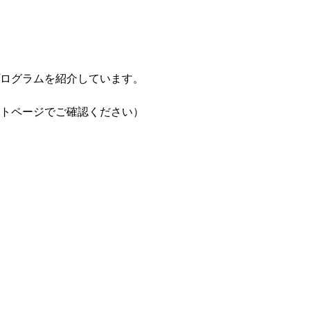
ログラムを紹介しています。
トページでご確認ください）