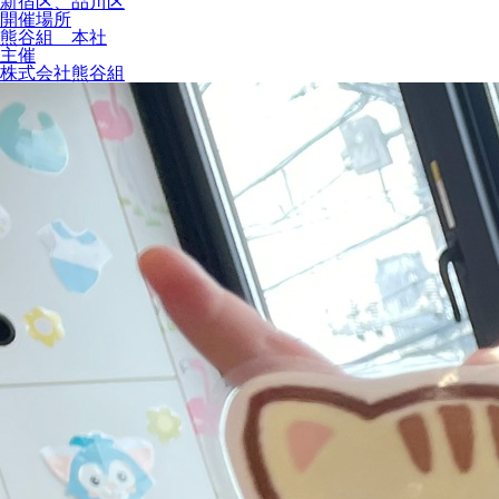
新宿区、品川区
開催場所
熊谷組 本社
主催
株式会社熊谷組