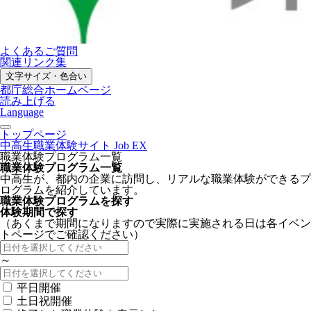
よくあるご質問
関連リンク集
文字サイズ・色合い
都庁総合ホームページ
読み上げる
Language
トップページ
中高生職業体験サイト Job EX
職業体験プログラム一覧
職業体験プログラム一覧
中高生が、都内の企業に訪問し、リアルな職業体験ができるプ
ログラムを紹介しています。
職業体験プログラムを探す
体験期間で探す
（あくまで期間になりますので実際に実施される日は各イベン
トページでご確認ください）
～
平日開催
土日祝開催