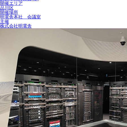
開催エリア
品川区
開催場所
明電舎本社 会議室
主催
株式会社明電舎