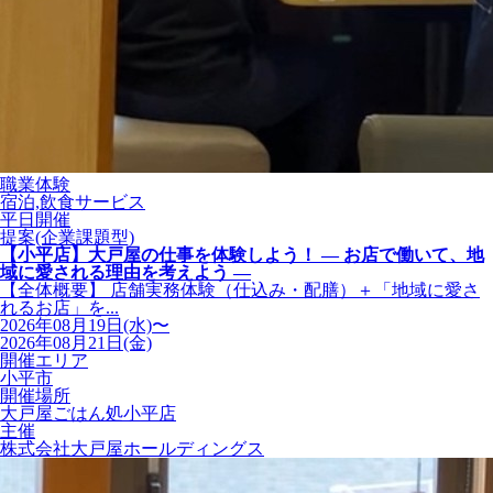
職業体験
宿泊,飲食サービス
平日開催
提案(企業課題型)
【小平店】大戸屋の仕事を体験しよう！ ― お店で働いて、地
域に愛される理由を考えよう ―
【全体概要】 店舗実務体験（仕込み・配膳）＋「地域に愛さ
れるお店」を...
2026年08月19日(水)〜
2026年08月21日(金)
開催エリア
小平市
開催場所
大戸屋ごはん処小平店
主催
株式会社大戸屋ホールディングス