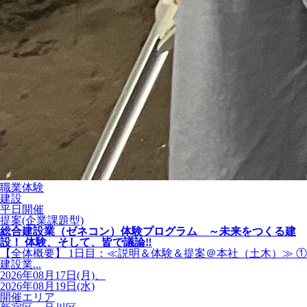
職業体験
建設
平日開催
提案(企業課題型)
総合建設業（ゼネコン）体験プログラム ～未来をつくる建
設！ 体験、そして、皆で議論‼
【全体概要】 1日目：≪説明＆体験＆提案＠本社（土木）≫ ①
建設業...
2026年08月17日(月)、
2026年08月19日(水)
開催エリア