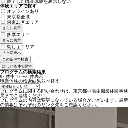
終了した職業体験を表示しない
体験エリアで探す
オンラインあり
東京都全域
東京23区エリア
さらに表示
多摩エリア
さらに表示
島しょエリア
さらに表示
詳しい条件で探す
プログラムの検索結果
93
件中
17〜32件表示
職業体験の検索結果
並べ替え
プログラムに関する問い合わせは、東京都中高生職業体験事務
局までご連絡ください。
プログラムの内容は変更になっている場合がございます。最新
の情報はそれぞれのリンク先をご確認ください。