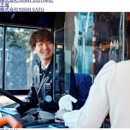
株式会社NISHI SATO本社
主催
株式会社NISHI SATO