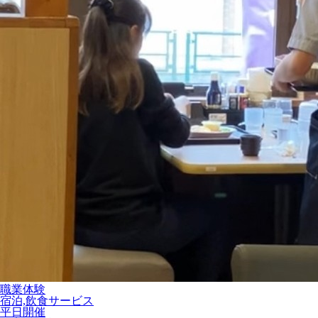
職業体験
宿泊,飲食サービス
平日開催