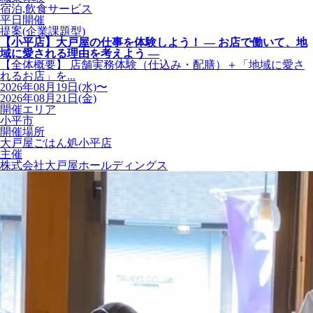
宿泊,飲食サービス
平日開催
提案(企業課題型)
【小平店】大戸屋の仕事を体験しよう！ ― お店で働いて、地
域に愛される理由を考えよう ―
【全体概要】 店舗実務体験（仕込み・配膳）＋「地域に愛さ
れるお店」を...
2026年08月19日(水)〜
2026年08月21日(金)
開催エリア
小平市
開催場所
大戸屋ごはん処小平店
主催
株式会社大戸屋ホールディングス