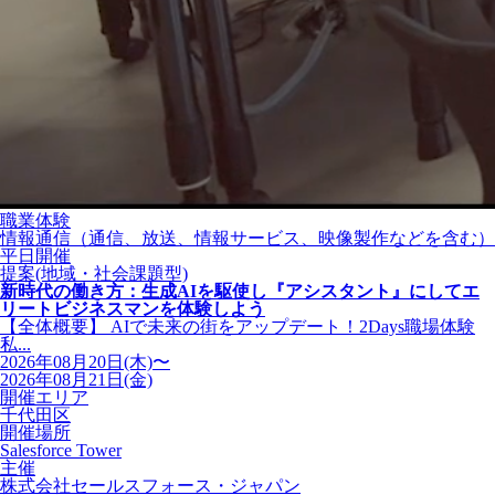
職業体験
情報通信（通信、放送、情報サービス、映像製作などを含む）
平日開催
提案(地域・社会課題型)
新時代の働き方：生成AIを駆使し『アシスタント』にしてエ
リートビジネスマンを体験しよう
【全体概要】 AIで未来の街をアップデート！2Days職場体験
私...
2026年08月20日(木)〜
2026年08月21日(金)
開催エリア
千代田区
開催場所
Salesforce Tower
主催
株式会社セールスフォース・ジャパン