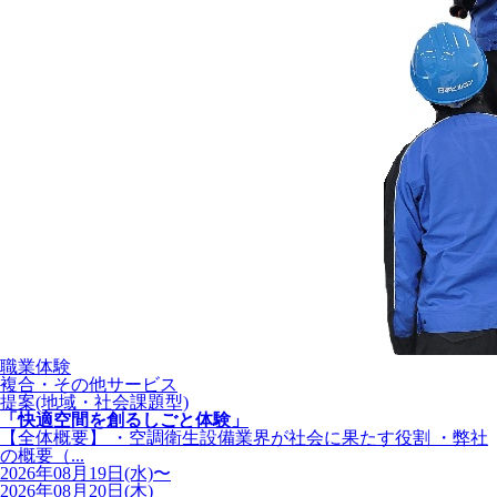
職業体験
複合・その他サービス
提案(地域・社会課題型)
「快適空間を創るしごと体験」
【全体概要】 ・空調衛生設備業界が社会に果たす役割 ・弊社
の概要（...
2026年08月19日(水)〜
2026年08月20日(木)