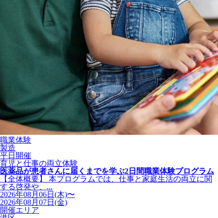
職業体験
製造
平日開催
育児と仕事の両立体験
医薬品が患者さんに届くまでを学ぶ2日間職業体験プログラム
【全体概要】 本プログラムでは、仕事と家庭生活の両立に関
する啓発や、...
2026年08月06日(木)〜
2026年08月07日(金)
開催エリア
港区