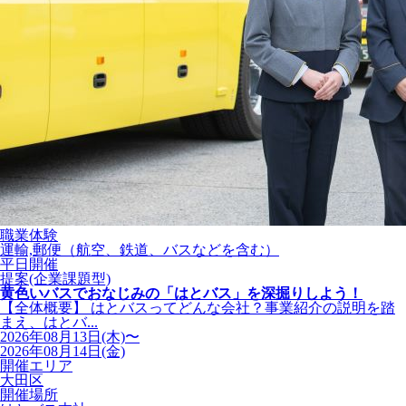
職業体験
運輸,郵便（航空、鉄道、バスなどを含む）
平日開催
提案(企業課題型)
黄色いバスでおなじみの「はとバス」を深掘りしよう！
【全体概要】 はとバスってどんな会社？事業紹介の説明を踏
まえ、はとバ...
2026年08月13日(木)〜
2026年08月14日(金)
開催エリア
大田区
開催場所