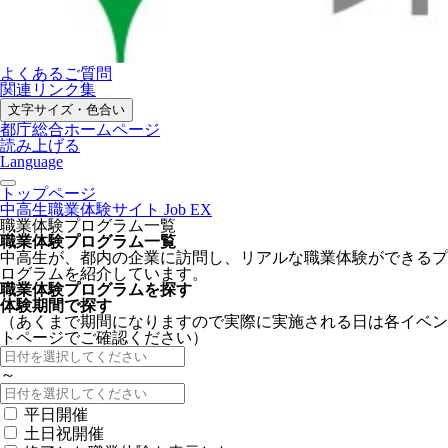
よくあるご質問
関連リンク集
文字サイズ・色合い
都庁総合ホームページ
読み上げる
Language
トップページ
中高生職業体験サイト Job EX
職業体験プログラム一覧
職業体験プログラム一覧
中高生が、都内の企業に訪問し、リアルな職業体験ができるプ
ログラムを紹介しています。
職業体験プログラムを探す
体験期間で探す
（あくまで期間になりますので実際に実施される日は各イベン
トページでご確認ください）
～
平日開催
土日祝開催