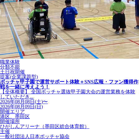
職業体験
分類不能
土日祝開催
提案(企業課題型)
ボッチャ甲子園で運営サポート体験＋SNS広報・ファン獲得作
戦を一緒に考えよう！
【全体概要】 全国ボッチャ選抜甲子園大会の運営業務を体験
していただき...
2026年08月08日(土)〜
2026年08月09日(日)
開催エリア
港区、墨田区
開催場所
ひがしんアリーナ（墨田区総合体育館）
主催
一般社団法人日本ボッチャ協会