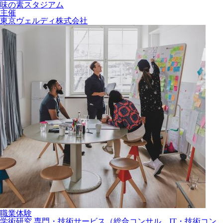
味の素スタジアム
主催
東京ヴェルディ株式会社
職業体験
学術研究,専門・技術サービス（総合コンサル、IT・技術コン