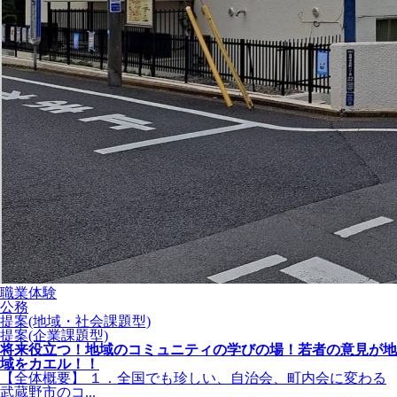
職業体験
公務
提案(地域・社会課題型)
提案(企業課題型)
将来役立つ！地域のコミュニティの学びの場！若者の意見が地
域をカエル！！
【全体概要】 １．全国でも珍しい、自治会、町内会に変わる
武蔵野市のコ...