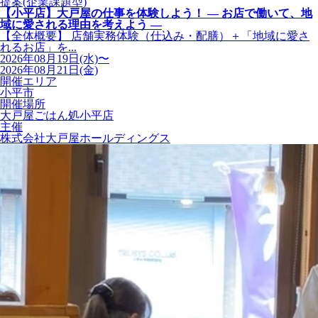
提案(企業課題型)
【小平店】大戸屋の仕事を体験しよう！ ― お店で働いて、地
域に愛される理由を考えよう ―
【全体概要】 店舗実務体験（仕込み・配膳）＋「地域に愛さ
れるお店」を...
2026年08月19日(水)〜
2026年08月21日(金)
開催エリア
小平市
開催場所
大戸屋ごはん処小平店
主催
株式会社大戸屋ホールディングス