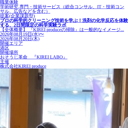
職業体験
学術研究,専門・技術サービス（総合コンサル、IT・技術コン
サル、広告などを含む）
提案(企業課題型)
プロの科学的クリーニング技術を学ぶ！洗剤の化学反応を体験
する、2日間限定の科学実験ラボ
【全体概要】 『KIREI produceの掃除』は一般的なイメージ...
2026年08月19日(水)〜
2026年08月20日(木)
開催エリア
港区
開催場所
おそうじ革命 『KIREI LABO』
主催
株式会社KIREI produce