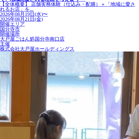
【全体概要】 店舗実務体験（仕込み・配膳）＋「地域に愛さ
れるお店」を...
2026年08月19日(水)〜
2026年08月21日(金)
開催エリア
国分寺市
開催場所
大戸屋ごはん処国分寺南口店
主催
株式会社大戸屋ホールディングス