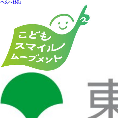
本文へ移動