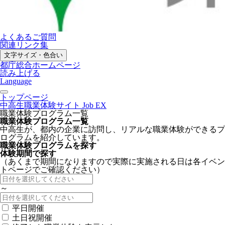
よくあるご質問
関連リンク集
文字サイズ・色合い
都庁総合ホームページ
読み上げる
Language
トップページ
中高生職業体験サイト Job EX
職業体験プログラム一覧
職業体験プログラム一覧
中高生が、都内の企業に訪問し、リアルな職業体験ができるプ
ログラムを紹介しています。
職業体験プログラムを探す
体験期間で探す
（あくまで期間になりますので実際に実施される日は各イベン
トページでご確認ください）
～
平日開催
土日祝開催