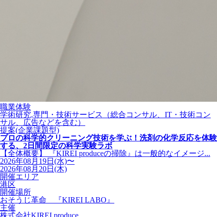
職業体験
学術研究,専門・技術サービス（総合コンサル、IT・技術コン
サル、広告などを含む）
提案(企業課題型)
プロの科学的クリーニング技術を学ぶ！洗剤の化学反応を体験
する、2日間限定の科学実験ラボ
【全体概要】 『KIREI produceの掃除』は一般的なイメージ...
2026年08月19日(水)〜
2026年08月20日(木)
開催エリア
港区
開催場所
おそうじ革命 『KIREI LABO』
主催
株式会社KIREI produce