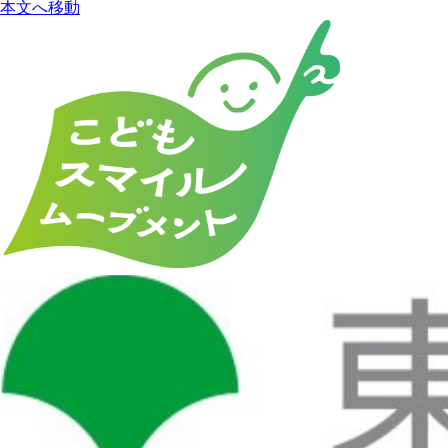
本文へ移動