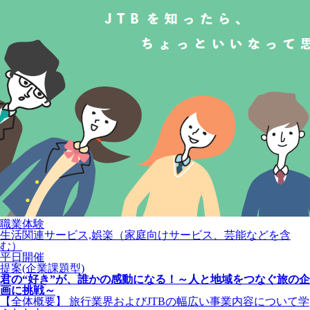
職業体験
生活関連サービス,娯楽（家庭向けサービス、芸能などを含
む）
平日開催
提案(企業課題型)
君の“好き”が、誰かの感動になる！～人と地域をつなぐ旅の企
画に挑戦～
【全体概要】 旅行業界およびJTBの幅広い事業内容について学