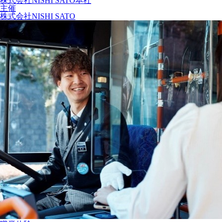
株式会社NISHI SATO本社
主催
株式会社NISHI SATO