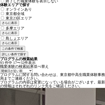
終了した職業体験を表示しない
体験エリアで探す
オンラインあり
東京都全域
東京23区エリア
さらに表示
多摩エリア
さらに表示
島しょエリア
さらに表示
詳しい条件で探す
プログラムの検索結果
93
件中
17〜32件表示
職業体験の検索結果
並べ替え
プログラムに関する問い合わせは、東京都中高生職業体験事務
局までご連絡ください。
プログラムの内容は変更になっている場合がございます。最新
の情報はそれぞれのリンク先をご確認ください。