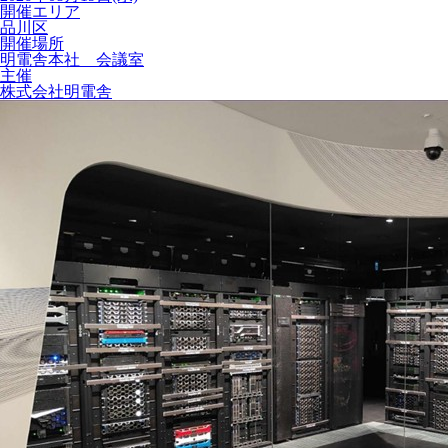
開催エリア
品川区
開催場所
明電舎本社 会議室
主催
株式会社明電舎