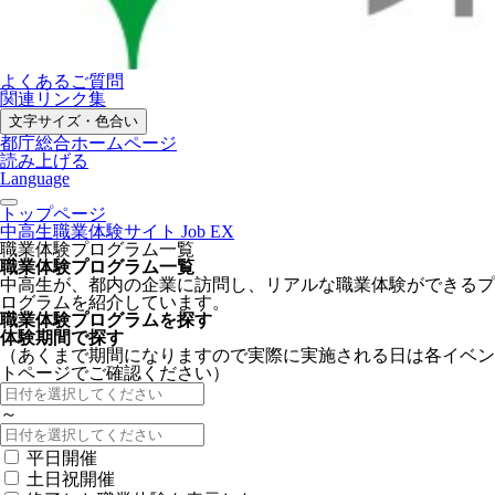
よくあるご質問
関連リンク集
文字サイズ・色合い
都庁総合ホームページ
読み上げる
Language
トップページ
中高生職業体験サイト Job EX
職業体験プログラム一覧
職業体験プログラム一覧
中高生が、都内の企業に訪問し、リアルな職業体験ができるプ
ログラムを紹介しています。
職業体験プログラムを探す
体験期間で探す
（あくまで期間になりますので実際に実施される日は各イベン
トページでご確認ください）
～
平日開催
土日祝開催