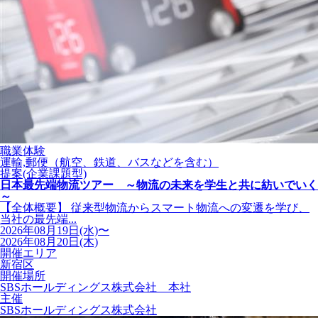
職業体験
運輸,郵便（航空、鉄道、バスなどを含む）
提案(企業課題型)
日本最先端物流ツアー ～物流の未来を学生と共に紡いでいく
～
【全体概要】 従来型物流からスマート物流への変遷を学び、
当社の最先端...
2026年08月19日(水)〜
2026年08月20日(木)
開催エリア
新宿区
開催場所
SBSホールディングス株式会社 本社
主催
SBSホールディングス株式会社