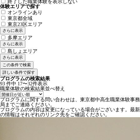
終了した職業体験を表示しない
体験エリアで探す
オンラインあり
東京都全域
東京23区エリア
さらに表示
多摩エリア
さらに表示
島しょエリア
さらに表示
詳しい条件で探す
プログラムの検索結果
93
件中
17〜32件表示
職業体験の検索結果
並べ替え
プログラムに関する問い合わせは、東京都中高生職業体験事務
局までご連絡ください。
プログラムの内容は変更になっている場合がございます。最新
の情報はそれぞれのリンク先をご確認ください。