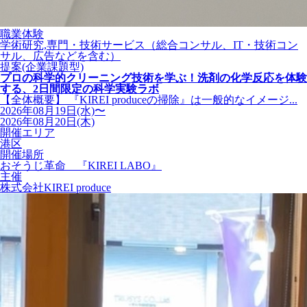
職業体験
学術研究,専門・技術サービス（総合コンサル、IT・技術コン
サル、広告などを含む）
提案(企業課題型)
プロの科学的クリーニング技術を学ぶ！洗剤の化学反応を体験
する、2日間限定の科学実験ラボ
【全体概要】 『KIREI produceの掃除』は一般的なイメージ...
2026年08月19日(水)〜
2026年08月20日(木)
開催エリア
港区
開催場所
おそうじ革命 『KIREI LABO』
主催
株式会社KIREI produce