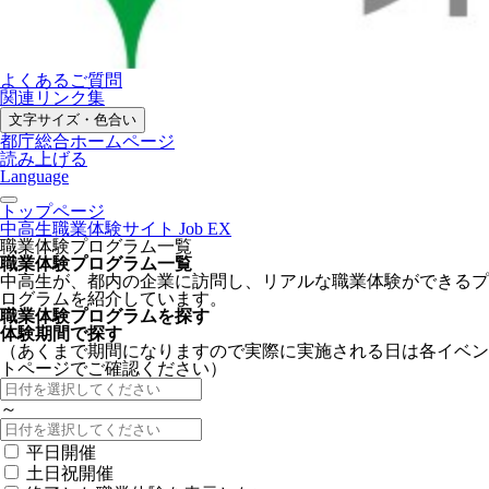
よくあるご質問
関連リンク集
文字サイズ・色合い
都庁総合ホームページ
読み上げる
Language
トップページ
中高生職業体験サイト Job EX
職業体験プログラム一覧
職業体験プログラム一覧
中高生が、都内の企業に訪問し、リアルな職業体験ができるプ
ログラムを紹介しています。
職業体験プログラムを探す
体験期間で探す
（あくまで期間になりますので実際に実施される日は各イベン
トページでご確認ください）
～
平日開催
土日祝開催