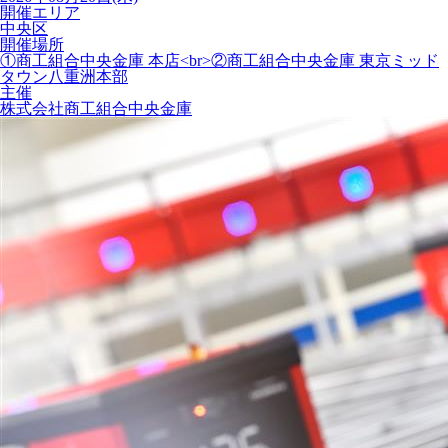
開催エリア
中央区
開催場所
①商工組合中央金庫 本店<br>②商工組合中央金庫 東京ミッド
タウン八重洲本部
主催
株式会社商工組合中央金庫