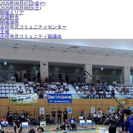
2026年08月07日(金)〜
2026年08月08日(土)
開催エリア
武蔵野市
開催場所
吉祥寺北コミュニティセンター
主催
吉祥寺北コミュニティ協議会