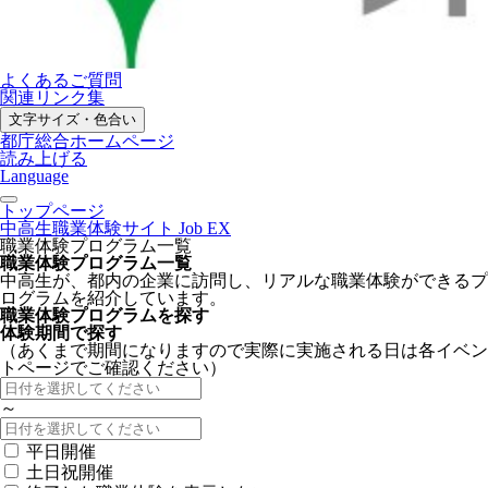
よくあるご質問
関連リンク集
文字サイズ・色合い
都庁総合ホームページ
読み上げる
Language
トップページ
中高生職業体験サイト Job EX
職業体験プログラム一覧
職業体験プログラム一覧
中高生が、都内の企業に訪問し、リアルな職業体験ができるプ
ログラムを紹介しています。
職業体験プログラムを探す
体験期間で探す
（あくまで期間になりますので実際に実施される日は各イベン
トページでご確認ください）
～
平日開催
土日祝開催