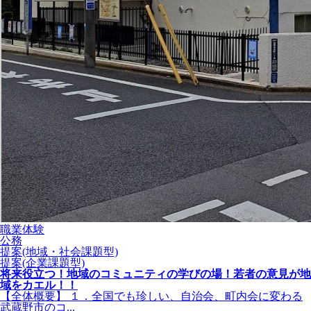
職業体験
公務
提案(地域・社会課題型)
提案(企業課題型)
将来役立つ！地域のコミュニティの学びの場！若者の意見が地
域をカエル！！
【全体概要】 １．全国でも珍しい、自治会、町内会に変わる
武蔵野市のコ...