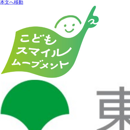
本文へ移動