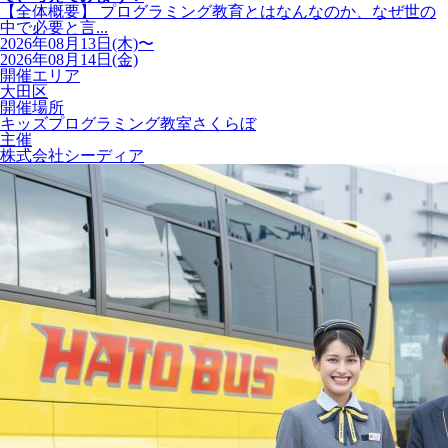
【全体概要】 プログラミング教育とはなんなのか、なぜ世の
中で必要と言...
2026年08月13日(木)〜
2026年08月14日(金)
開催エリア
大田区
開催場所
キッズプログラミング教室さくらぼ
主催
株式会社シーディア