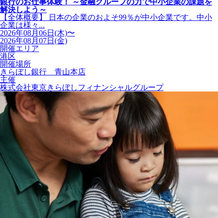
銀行のお仕事体験！ ～金融グループの力で中小企業の課題を
解決しよう～
【全体概要】 日本の企業のおよそ99％が中小企業です。中小
企業は様々...
2026年08月06日(木)〜
2026年08月07日(金)
開催エリア
港区
開催場所
きらぼし銀行 青山本店
主催
株式会社東京きらぼしフィナンシャルグループ