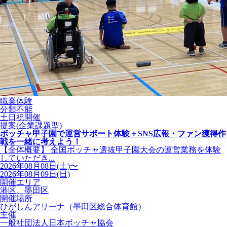
職業体験
分類不能
土日祝開催
提案(企業課題型)
ボッチャ甲子園で運営サポート体験＋SNS広報・ファン獲得作
戦を一緒に考えよう！
【全体概要】 全国ボッチャ選抜甲子園大会の運営業務を体験
していただき...
2026年08月08日(土)〜
2026年08月09日(日)
開催エリア
港区、墨田区
開催場所
ひがしんアリーナ（墨田区総合体育館）
主催
一般社団法人日本ボッチャ協会