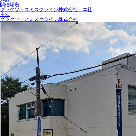
開催場所
グラクソ・スミスクライン株式会社 本社
主催
グラクソ・スミスクライン株式会社