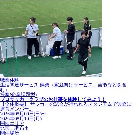
職業体験
生活関連サービス,娯楽（家庭向けサービス、芸能などを含
む）
提案(企業課題型)
プロサッカークラブのお仕事を体験してみよう！
【全体概要】 サッカーの試合が行われるスタジアムで実際に
運営メンバー...
2026年08月09日(日)〜
2026年08月10日(月)
開催エリア
北区、調布市
開催場所