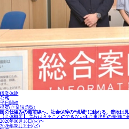
職業体験
公務
平日開催
提案(企業課題型)
国の仕組みの最前線へ。社会保障の“現場”に触れる、普段は
【全体概要】 普段は入ることのできない年金事務所の裏側に潜入
2026年08月18日(火)〜
2026年08月19日(水)