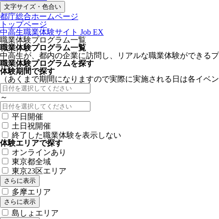
文字サイズ・色合い
都庁総合ホームページ
トップページ
中高生職業体験サイト Job EX
職業体験プログラム一覧
職業体験プログラム一覧
中高生が、都内の企業に訪問し、リアルな職業体験ができるプ
職業体験プログラムを探す
体験期間で探す
（あくまで期間になりますので実際に実施される日は各イベン
～
平日開催
土日祝開催
終了した職業体験を表示しない
体験エリアで探す
オンラインあり
東京都全域
東京23区エリア
さらに表示
多摩エリア
さらに表示
島しょエリア