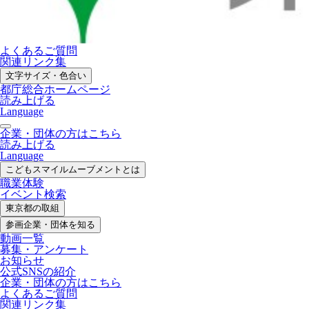
よくあるご質問
関連リンク集
文字サイズ・色合い
都庁総合ホームページ
読み上げる
Language
企業・団体の方はこちら
読み上げる
Language
こどもスマイル
ムーブメントとは
職業体験
イベント検索
東京都の取組
参画企業・
団体を知る
動画一覧
募集・
アンケート
お知らせ
公式SNS
の紹介
企業・団体の方
はこちら
よくあるご質問
関連リンク集