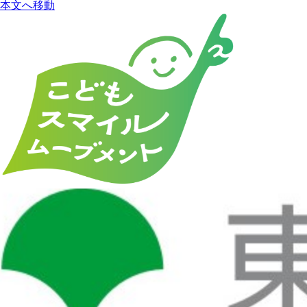
本文へ移動