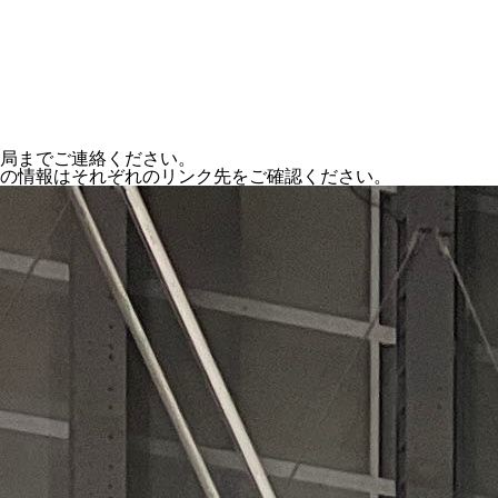
局までご連絡ください。
の情報はそれぞれのリンク先をご確認ください。