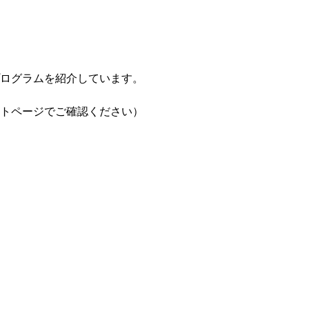
ログラムを紹介しています。
トページでご確認ください）